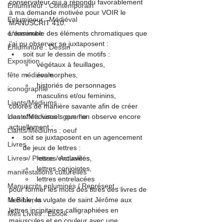
conservateur qui a répondu favorablement 
Enlumineur : Contemporain
à ma demande motivée pour VOIR le 
Enlumineur : Médiéval
MANUSCRIT 410.
enluminure
L’ensemble des éléments chromatiques que 
j’ai pu observer se juxtaposent :
Enluminure : Dessin
soit sur le dessin de motifs :
Exposition
végétaux à feuillages, 
fête médiévale
zoomorphes, 
historiés de personnages 
iconographie
masculins et/ou feminins, 
Liants/Médiums
colorés de manière savante afin de créer 
Liants/Médiums : gomme
des effets visuels que l’on observe encore 
actuellement ;
Liants/Médiums : oeuf
soit se juxtaposent en un agencement 
Livres
de jeux de lettres :
Livres / Presse / Actualités
lettres enclavées,
lettres conjointes,
manifestations culturelles
lettres entrelacées
Manuscrits enluminés / Représent...
pour former les mots des titres des livres de 
Mes Livres
la Bible, la vulgate de saint Jérôme aux 
lettres incipitaires calligraphiées en 
Mes Livres : Ebook
majuscules et en couleur avec une 