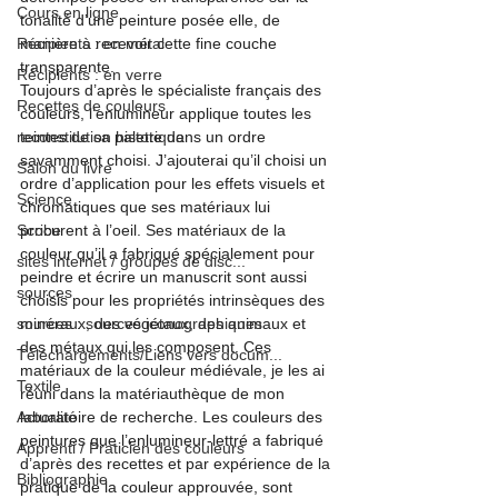
Cours en ligne
tonalité d’une peinture posée elle, de 
Récipients : en métal
manière à recevoir cette fine couche 
transparente.

Récipients : en verre
Toujours d’après le spécialiste français des 
Recettes de couleurs
couleurs, l’enlumineur applique toutes les 
reconstitution historique
teintes de sa palette dans un ordre 
savamment choisi. J’ajouterai qu’il choisi un 
Salon du livre
ordre d’application pour les effets visuels et 
Science
chromatiques que ses matériaux lui 
Scribe
procurent à l’oeil. Ses matériaux de la 
couleur qu’il a fabriqué spécialement pour 
sites internet / groupes de disc...
peindre et écrire un manuscrit sont aussi 
sources
choisis pour les propriétés intrinsèques des 
sources : sources iconographiques
minéraux, des végétaux, des animaux et 
des métaux qui les composent. Ces 
Téléchargements/Liens vers docum...
matériaux de la couleur médiévale, je les ai 
Textile
réuni dans la matériauthèque de mon 
Actualité
laboratoire de recherche. Les couleurs des 
peintures que l’enlumineur-lettré a fabriqué 
Apprenti / Praticien des couleurs
d’après des recettes et par expérience de la 
Bibliographie
pratique de la couleur approuvée, sont 