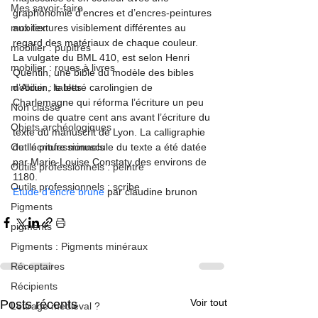
Mes savoir-faire
graphonomie d’encres et d’encres-peintures 
mobilier
aux textures visiblement différentes au 
regard des matériaux de chaque couleur.
mobilier : pupitres
La vulgate du BML 410, est selon Henri 
mobilier : roues à livres
Quentin, une bible du modèle des bibles 
mobilier : tables
d’Alcuin, le lettré carolingien de 
Charlemagne qui réforma l’écriture un peu 
Non classé
moins de quatre cent ans avant l’écriture du 
Objets archéologiques
texte du manuscrit de Lyon. La calligraphie 
Outils professionnels
de l’écriture minuscule du texte a été datée 
par Marie-Louise Constaty des environs de 
Outils professionnels : peintre
1180.  
Outils professionnels : scribe
Etude d’encre brune
 par claudine brunon
Pigments
pigments
Pigments : Pigments minéraux
Réceptaires
Récipients
Voir tout
Posts récents
Lettrage médiéval ?