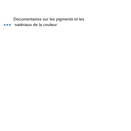
Documentaires sur les pigments et les
matériaux de la couleur
Valoriser, c'est savoir valoriser !
Encre végétale médiévale brun /
roux
Le MS 410 de la BM de Lyon