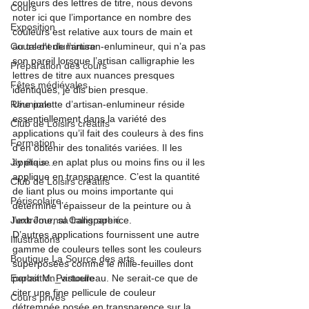
couleurs des lettres de titre, nous devons 
Cours
noter ici que l’importance en nombre des 
Exposition
couleurs est relative aux tours de main et 
Cours d'enluminure
au talent de l’artisan-enlumineur, qui n’a pas 
son pareil lorsque l’artisan calligraphie les 
Préparation des cours
lettres de titre aux nuances presques 
Fêtes médiévales
identiques, je dis bien presque.
Réunions
Une palette d’artisan-enlumineur réside 
essentiellement dans la variété des 
Club de Loisirs créatifs
applications qu’il fait des couleurs à des fins 
Formation
d’en obtenir des tonalités variées. Il les 
J'y étais ...
applique en aplat plus ou moins fins ou il les 
applique en transparence. C’est la quantité 
Club de Loisirs créatifs
de liant plus ou moins importante qui 
Périscolaire
détermine l’épaisseur de la peinture ou à 
Junk Journal Calligraphié
l’extrême, sa transparence. 

D’autres applications fournissent une autre 
Illustrations
gamme de couleurs telles sont les couleurs 
Boutique La Source des arts
superposées comme le mille-feuilles dont 
Exposition_virtuelle
parlait M. Pastoureau. Ne serait-ce que de 
citer une fine pellicule de couleur 
Cours privés
détrempée posée en transparence sur la 