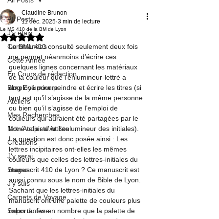
Claudine Brunon
All Posts
11 déc. 2025
3 min de lecture
Le MS 410 de la BM de Lyon
J'y étais ...
Noté NaN étoiles sur 5.
Commandes
Le BML 410 consulté seulement deux fois 
me permet néanmoins d’écrire ces 
Cette Année
quelques lignes concernant les matériaux 
En Cours de rédaction
de la couleur que l’enlumineur-lettré a 
Blog Enluminure
employé pour peindre et écrire les titres (si 
tant est qu’il s’agisse de la même personne 
Ateliers
ou bien qu’il s’agisse de l’emploi de 
Mes Recherches
couleurs qui auraient été partagées par le 
Mon Atelier d'Artiste
lettré-copiste et l’enlumineur des initiales).
La question est donc posée ainsi : Les 
Créations
lettres incipitaires ont-elles les mêmes 
J'y serai
couleurs que celles des lettres-initiales du 
Stages
manuscrit 410 de Lyon ? Ce manuscrit est 
aussi connu sous le nom de Bible de Lyon.

J'y suis
Sachant que les lettres-initiales du 
Carnets de Voyage
manuscrit ont une palette de couleurs plus 
Salon du livre
importantes en nombre que la palette de 