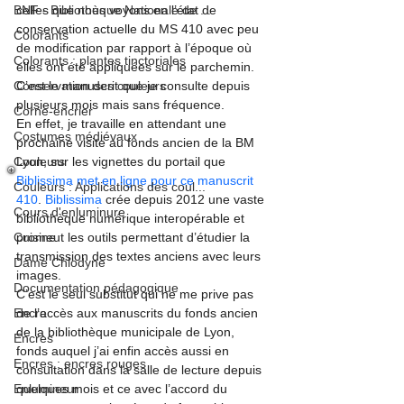
BNF - Bibliothèque Nationale de ...
celles que nous voyons en l’état de 
conservation actuelle du MS 410 avec peu 
Colorants
de modification par rapport à l’époque où 
Colorants : plantes tinctoriales
elles ont été appliquées sur le parchemin. 
Conservation des couleurs
C’est le manuscrit que je consulte depuis 
plusieurs mois mais sans fréquence.
Corne-encrier
En effet, je travaille en attendant une 
Costumes médiévaux
prochaine visite au fonds ancien de la BM 
Couleurs
Lyon, sur les vignettes du portail que 
Biblissima met en ligne pour ce manuscrit 
Couleurs : Applications des coul...
410
. 
Biblissima
 crée depuis 2012 une vaste 
Cours d'enluminure
bibliothèque numérique interopérable et 
Cuisine
promeut les outils permettant d’étudier la 
transmission des textes anciens avec leurs 
Dame Chlodyne
images. 

Documentation pédagogique
C’est le seul substitut qui ne me prive pas 
Encre
de l’accès aux manuscrits du fonds ancien 
de la bibliothèque municipale de Lyon, 
Encres
fonds auquel j’ai enfin accès aussi en 
Encres : encres rouges
consultation dans la salle de lecture depuis 
Enlumineur
quelques mois et ce avec l’accord du 