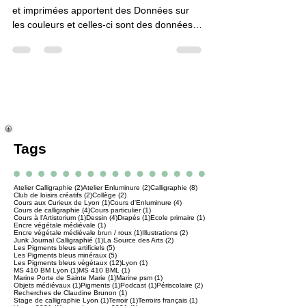
ancien français
Certains auteurs des sources manuscrites
et imprimées apportent des Données sur
les couleurs et celles-ci sont des données
relatives aux domaines historiques et
techniques. Ainsi, les auteurs comme
Vincent de Beauvais, encyclopédiste du roi
de France Louis IX permettent d’extraire les
données sur la couleur, suivantes : Les
données sur les...
Tags
2 posts
2 posts
8 posts
Atelier Calligraphie
(2)
Atelier Enluminure
(2)
Calligraphie
(8)
2 posts
2 posts
Club de loisirs créatifs
(2)
Collège
(2)
1 post
4 posts
Cours aux Curieux de Lyon
(1)
Cours d'Enluminure
(4)
4 posts
1 post
Cours de calligraphie
(4)
Cours particulier
(1)
1 post
4 posts
1 post
1 post
Cours à l'Artistorium
(1)
Dessin
(4)
Drapés
(1)
Ecole primaire
(1)
1 post
Encre végétale médiévale
(1)
1 post
2 posts
Encre végétale médiévale brun / roux
(1)
Illustrations
(2)
1 post
2 posts
Junk Journal Calligraphié
(1)
La Source des Arts
(2)
5 posts
Les Pigments bleus artificiels
(5)
5 posts
Les Pigments bleus minéraux
(5)
12 posts
1 post
Les Pigments bleus végétaux
(12)
Lyon
(1)
1 post
1 post
MS 410 BM Lyon
(1)
MS 410 BML
(1)
1 post
1 post
Marine Porte de Sainte Marie
(1)
Marine psm
(1)