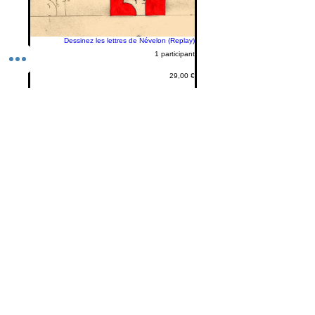
Dessinez les lettres de Névelon (Replay)
1 participant
29,00 €
Voir les détails
Follow us on Instagram
@claudinebrunon2