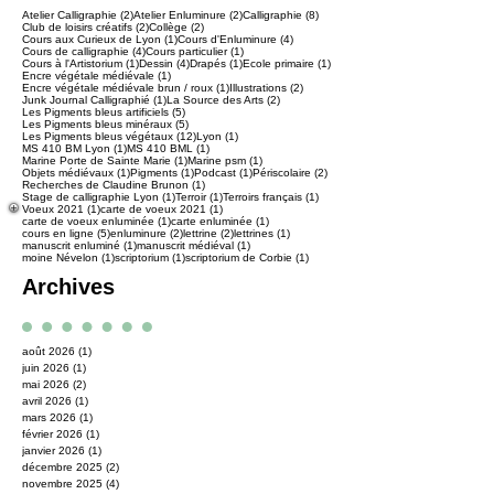
2 posts
2 posts
8 posts
Atelier Calligraphie
(2)
Atelier Enluminure
(2)
Calligraphie
(8)
2 posts
2 posts
Club de loisirs créatifs
(2)
Collège
(2)
1 post
4 posts
Cours aux Curieux de Lyon
(1)
Cours d'Enluminure
(4)
4 posts
1 post
Cours de calligraphie
(4)
Cours particulier
(1)
1 post
4 posts
1 post
1 post
Cours à l'Artistorium
(1)
Dessin
(4)
Drapés
(1)
Ecole primaire
(1)
1 post
Encre végétale médiévale
(1)
1 post
2 posts
Encre végétale médiévale brun / roux
(1)
Illustrations
(2)
1 post
2 posts
Junk Journal Calligraphié
(1)
La Source des Arts
(2)
5 posts
Les Pigments bleus artificiels
(5)
5 posts
Les Pigments bleus minéraux
(5)
12 posts
1 post
Les Pigments bleus végétaux
(12)
Lyon
(1)
1 post
1 post
MS 410 BM Lyon
(1)
MS 410 BML
(1)
1 post
1 post
Marine Porte de Sainte Marie
(1)
Marine psm
(1)
1 post
1 post
1 post
2 posts
Objets médiévaux
(1)
Pigments
(1)
Podcast
(1)
Périscolaire
(2)
1 post
Recherches de Claudine Brunon
(1)
1 post
1 post
1 post
Stage de calligraphie Lyon
(1)
Terroir
(1)
Terroirs français
(1)
1 post
1 post
Voeux 2021
(1)
carte de voeux 2021
(1)
1 post
1 post
carte de voeux enluminée
(1)
carte enluminée
(1)
5 posts
2 posts
2 posts
1 post
cours en ligne
(5)
enluminure
(2)
lettrine
(2)
lettrines
(1)
1 post
1 post
manuscrit enluminé
(1)
manuscrit médiéval
(1)
1 post
1 post
1 post
moine Névelon
(1)
scriptorium
(1)
scriptorium de Corbie
(1)
Archives
août 2026
(1)
1 post
juin 2026
(1)
1 post
mai 2026
(2)
2 posts
avril 2026
(1)
1 post
mars 2026
(1)
1 post
février 2026
(1)
1 post
janvier 2026
(1)
1 post