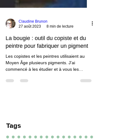
Claudine Brunon
27 août 2023
8 min de lecture
La bougie : outil du copiste et du
peintre pour fabriquer un pigment
Les copistes et les peintres utilisaient au
Moyen Âge plusieurs pigments. J’ai
commencé à les étudier et à vous les
présenter sur ce Carnet. Je vous renvoie au
Billet que j’ai écrit “Une Palette médiévale
de couleurs noires”. Je m’intéresse
aujourd’hui au noir de lampe. L’appellation
générique doit être précisée. En...
Tags