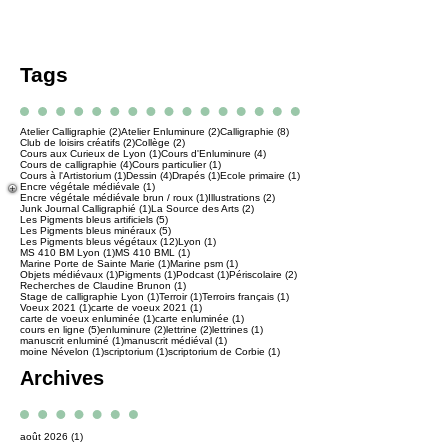
Tags
2 posts
2 posts
8 posts
Atelier Calligraphie
(2)
Atelier Enluminure
(2)
Calligraphie
(8)
2 posts
2 posts
Club de loisirs créatifs
(2)
Collège
(2)
1 post
4 posts
Cours aux Curieux de Lyon
(1)
Cours d'Enluminure
(4)
4 posts
1 post
Cours de calligraphie
(4)
Cours particulier
(1)
1 post
4 posts
1 post
1 post
Cours à l'Artistorium
(1)
Dessin
(4)
Drapés
(1)
Ecole primaire
(1)
1 post
Encre végétale médiévale
(1)
1 post
2 posts
Encre végétale médiévale brun / roux
(1)
Illustrations
(2)
1 post
2 posts
Junk Journal Calligraphié
(1)
La Source des Arts
(2)
5 posts
Les Pigments bleus artificiels
(5)
5 posts
Les Pigments bleus minéraux
(5)
12 posts
1 post
Les Pigments bleus végétaux
(12)
Lyon
(1)
1 post
1 post
MS 410 BM Lyon
(1)
MS 410 BML
(1)
1 post
1 post
Marine Porte de Sainte Marie
(1)
Marine psm
(1)
1 post
1 post
1 post
2 posts
Objets médiévaux
(1)
Pigments
(1)
Podcast
(1)
Périscolaire
(2)
1 post
Recherches de Claudine Brunon
(1)
1 post
1 post
1 post
Stage de calligraphie Lyon
(1)
Terroir
(1)
Terroirs français
(1)
1 post
1 post
Voeux 2021
(1)
carte de voeux 2021
(1)
1 post
1 post
carte de voeux enluminée
(1)
carte enluminée
(1)
5 posts
2 posts
2 posts
1 post
cours en ligne
(5)
enluminure
(2)
lettrine
(2)
lettrines
(1)
1 post
1 post
manuscrit enluminé
(1)
manuscrit médiéval
(1)
1 post
1 post
1 post
moine Névelon
(1)
scriptorium
(1)
scriptorium de Corbie
(1)
Archives