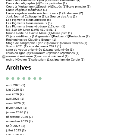
2 posts
2 posts
8 posts
Atelier Calligraphie
(2)
Atelier Enluminure
(2)
Calligraphie
(8)
2 posts
2 posts
Club de loisirs créatifs
(2)
Collège
(2)
1 post
4 posts
Cours aux Curieux de Lyon
(1)
Cours d'Enluminure
(4)
4 posts
1 post
Cours de calligraphie
(4)
Cours particulier
(1)
1 post
4 posts
1 post
1 post
Cours à l'Artistorium
(1)
Dessin
(4)
Drapés
(1)
Ecole primaire
(1)
1 post
Encre végétale médiévale
(1)
1 post
2 posts
Encre végétale médiévale brun / roux
(1)
Illustrations
(2)
1 post
2 posts
Junk Journal Calligraphié
(1)
La Source des Arts
(2)
5 posts
Les Pigments bleus artificiels
(5)
5 posts
Les Pigments bleus minéraux
(5)
12 posts
1 post
Les Pigments bleus végétaux
(12)
Lyon
(1)
1 post
1 post
MS 410 BM Lyon
(1)
MS 410 BML
(1)
1 post
1 post
Marine Porte de Sainte Marie
(1)
Marine psm
(1)
1 post
1 post
1 post
2 posts
Objets médiévaux
(1)
Pigments
(1)
Podcast
(1)
Périscolaire
(2)
1 post
Recherches de Claudine Brunon
(1)
1 post
1 post
1 post
Stage de calligraphie Lyon
(1)
Terroir
(1)
Terroirs français
(1)
1 post
1 post
Voeux 2021
(1)
carte de voeux 2021
(1)
1 post
1 post
carte de voeux enluminée
(1)
carte enluminée
(1)
5 posts
2 posts
2 posts
1 post
cours en ligne
(5)
enluminure
(2)
lettrine
(2)
lettrines
(1)
1 post
1 post
manuscrit enluminé
(1)
manuscrit médiéval
(1)
1 post
1 post
1 post
moine Névelon
(1)
scriptorium
(1)
scriptorium de Corbie
(1)
Archives
août 2026
(1)
1 post
juin 2026
(1)
1 post
mai 2026
(2)
2 posts
avril 2026
(1)
1 post
mars 2026
(1)
1 post
février 2026
(1)
1 post
janvier 2026
(1)
1 post
décembre 2025
(2)
2 posts