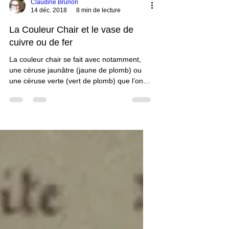
Claudine Brunon
14 déc. 2018
8 min de lecture
La Couleur Chair et le vase de
cuivre ou de fer
La couleur chair se fait avec notamment,
une céruse jaunâtre (jaune de plomb) ou
une céruse verte (vert de plomb) que l’on
fait chauffer dans un vase de cuivre ou de
fer, in vas cupreum vel ferreum 1 . Au
risque de nous éloigner de notre ligne
éditoriale qui concerne la Culture...