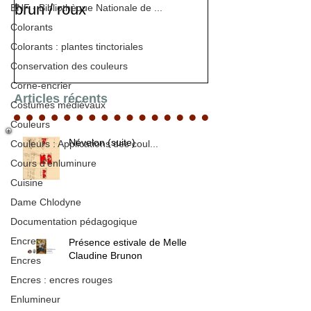
brun / roux
BNF - Bibliothèque Nationale de ...
Colorants
Colorants : plantes tinctoriales
Conservation des couleurs
Corne-encrier
Articles récents
Costumes médiévaux
Couleurs
Névelon (suite)
Couleurs : Applications des coul...
Cours d'enluminure
Cuisine
Dame Chlodyne
Documentation pédagogique
Encre
Présence estivale de Melle
Claudine Brunon
Encres
Encres : encres rouges
Enlumineur