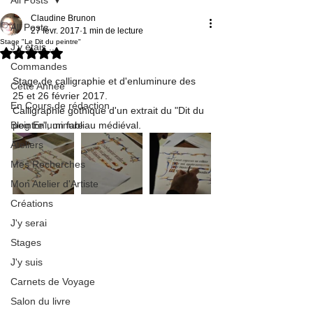
Claudine Brunon
All Posts
27 févr. 2017
1 min de lecture
Stage "Le Dit du peintre"
J'y étais ...
Noté NaN étoiles sur 5.
Commandes
Stage de calligraphie et d'enluminure des 
Cette Année
25 et 26 février 2017.
En Cours de rédaction
Calligraphie gothique d'un extrait du "Dit du 
Blog Enluminure
peintre", un fabliau médiéval.
Ateliers
Mes Recherches
Mon Atelier d'Artiste
Créations
J'y serai
Stages
J'y suis
Carnets de Voyage
Salon du livre