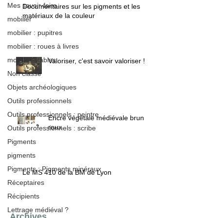
Mes savoir-faire
Documentaires sur les pigments et les
matériaux de la couleur
mobilier
mobilier : pupitres
mobilier : roues à livres
mobilier : tables
Valoriser, c'est savoir valoriser !
Non classé
Objets archéologiques
Outils professionnels
Outils professionnels : peintre
Encre végétale médiévale brun /
roux
Outils professionnels : scribe
Pigments
pigments
Pigments : Pigments minéraux
Le MS 410 de la BM de Lyon
Réceptaires
Récipients
Lettrage médiéval ?
Archives