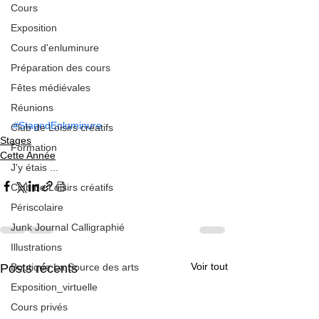
Cours
Exposition
Cours d'enluminure
Préparation des cours
Fêtes médiévales
Réunions
#StagedEnluminure
Club de Loisirs créatifs
Stages
Formation
Cette Année
J'y étais ...
Club de Loisirs créatifs
Périscolaire
Junk Journal Calligraphié
Illustrations
Voir tout
Posts récents
Boutique La Source des arts
Exposition_virtuelle
Cours privés