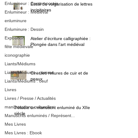
Enlumineur : Contemporain
Essai de vulgarisation de lettres
incipitaires
Enlumineur : Médiéval
enluminure
Enluminure : Dessin
Exposition
Atelier d'écriture calligraphiée :
Plongée dans l'art médiéval
fête médiévale
iconographie
Liants/Médiums
Liants/Médiums : gomme
Cirer les reliures de cuir et de
peaux
Liants/Médiums : oeuf
Livres
Livres / Presse / Actualités
manifestations culturelles
J'étudie un manuscrit enluminé du XIIe
siècle
Manuscrits enluminés / Représent...
Mes Livres
Mes Livres : Ebook