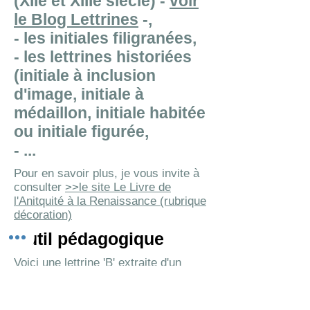
(XIIe et XIIIe siècle) -
voir
le Blog Lettrines
-,
- les initiales filigranées,
- les lettrines historiées
(initiale à inclusion
d'image, initiale à
médaillon, initiale habitée
ou initiale figurée,
- ...
Pour en savoir plus, je vous invite à
consulter
>>le site Le Livre de
l'Anitquité à la Renaissance (rubrique
décoration)
Outil pédagogique
Voici une lettrine 'B' extraite d'un
psautier du XIIe siècle qui montre, à
titre d'exemple, 8 étapes de
réalisation d'une enluminure : dessin,