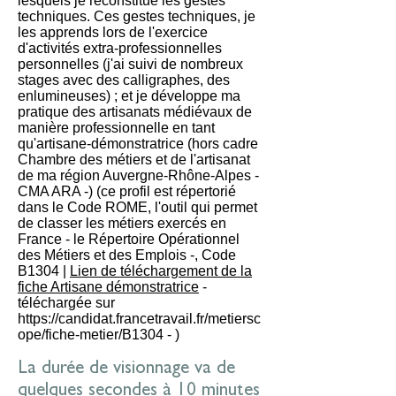
lesquels je reconstitue les gestes
techniques. Ces gestes techniques, je
les apprends lors de l'exercice
d'activités extra-professionnelles
personnelles (j'ai suivi de nombreux
stages avec des calligraphes, des
enlumineuses) ; et je développe ma
pratique des artisanats médiévaux de
manière professionnelle en tant
qu'artisane-démonstratrice (hors cadre
Chambre des métiers et de l'artisanat
de ma région Auvergne-Rhône-Alpes -
CMA ARA -) (ce profil est répertorié
dans le Code ROME, l'outil qui permet
de classer les métiers exercés en
France - le Répertoire Opérationnel
des Métiers et des Emplois -, Code
B1304 |
Lien de téléchargement de la
fiche Artisane démonstratrice
-
téléchargée sur
https://candidat.francetravail.fr/metiersc
ope/fiche-metier/B1304
- )
La durée de visionnage va de
quelques secondes à 10 minutes