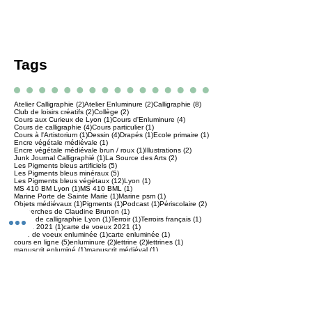
Tags
2 posts
2 posts
8 posts
Atelier Calligraphie
(2)
Atelier Enluminure
(2)
Calligraphie
(8)
2 posts
2 posts
Club de loisirs créatifs
(2)
Collège
(2)
1 post
4 posts
Cours aux Curieux de Lyon
(1)
Cours d'Enluminure
(4)
4 posts
1 post
Cours de calligraphie
(4)
Cours particulier
(1)
1 post
4 posts
1 post
1 post
Cours à l'Artistorium
(1)
Dessin
(4)
Drapés
(1)
Ecole primaire
(1)
1 post
Encre végétale médiévale
(1)
1 post
2 posts
Encre végétale médiévale brun / roux
(1)
Illustrations
(2)
1 post
2 posts
Junk Journal Calligraphié
(1)
La Source des Arts
(2)
5 posts
Les Pigments bleus artificiels
(5)
5 posts
Les Pigments bleus minéraux
(5)
12 posts
1 post
Les Pigments bleus végétaux
(12)
Lyon
(1)
1 post
1 post
MS 410 BM Lyon
(1)
MS 410 BML
(1)
1 post
1 post
Marine Porte de Sainte Marie
(1)
Marine psm
(1)
1 post
1 post
1 post
2 posts
Objets médiévaux
(1)
Pigments
(1)
Podcast
(1)
Périscolaire
(2)
1 post
Recherches de Claudine Brunon
(1)
1 post
1 post
1 post
Stage de calligraphie Lyon
(1)
Terroir
(1)
Terroirs français
(1)
1 post
1 post
Voeux 2021
(1)
carte de voeux 2021
(1)
1 post
1 post
carte de voeux enluminée
(1)
carte enluminée
(1)
5 posts
2 posts
2 posts
1 post
cours en ligne
(5)
enluminure
(2)
lettrine
(2)
lettrines
(1)
1 post
1 post
manuscrit enluminé
(1)
manuscrit médiéval
(1)
1 post
1 post
1 post
moine Névelon
(1)
scriptorium
(1)
scriptorium de Corbie
(1)