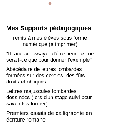
Mes Supports pédagogiques
remis à mes élèves sous forme
numérique (à imprimer)
"Il faudrait essayer d'être heureux, ne
serait-ce que pour donner l'exemple"
Abécédaire de lettres lombardes
formées sur des cercles, des fûts
droits et obliques
Lettres majuscules lombardes
dessinées (lors d'un stage suivi pour
savoir les former)
Premiers essais de calligraphie en
écriture romane
Exemple de calligraphie d'un texte en écriture majuscule romane
Support de cours Abécédaire
Dessin de lettres majuscules
Calligraphie de lettres tourneures