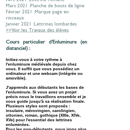
Avril 2021 :
Lettrine romane
Mars 2021 :
Planche de bouts de ligne
Février 2021 :
Marque page en
rinceaux
Janvier 2021 :
Lettrines lombardes
>>Voir les Travaux des élèves
Cours particulier d'Enluminure (en
:
distanciel)
Initiez-vous à votre rythme à
l'enluminure médiévale depuis chez
vous. Il suffit que vous possédiez un
ordinateur et une webcam (intégrée ou
amovible).
J'apprends aux débutants les bases de
l'enluminure. Si vous avez un projet
précis nous le travaillons ensemble et je
vous guide jusqu'à sa réalisation finale.
Plusieurs styles sont proposés :
insulaire, mérovingien, carolingien,
ottonien, roman, gothique (XIIIe, XIVe,
XVe) pour l'essentiel des lettrines
enluminées.
Pour les non-débutants, nous irons plus