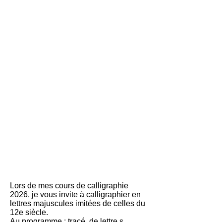
Workshops / Cours en
ligne
Lors de mes cours de calligraphie
2026, je vous invite à calligraphier en
lettres majuscules imitées de celles du
12e siècle.
Au programme : tracé de lettre.s,