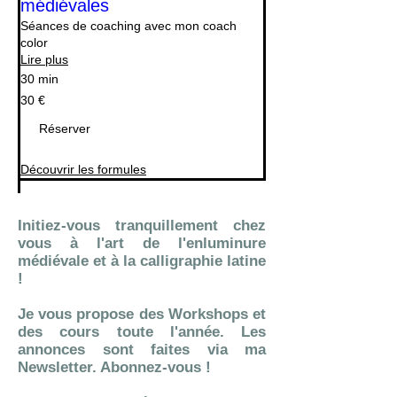
médiévales
Séances de coaching avec mon coach
color
Lire plus
30 min
30
30 €
euros
Réserver
Découvrir les formules
Initiez-vous tranquillement chez
vous à l'art de l'enluminure
médiévale et à la calligraphie latine
!
Je vous propose des Workshops et
des cours toute l'année. Les
annonces sont faites via ma
Newsletter. Abonnez-vous !