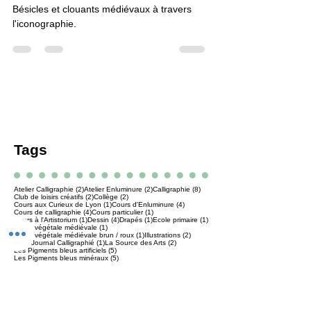
Blog Enluminure
Bésicles et clouants
Bésicles et clouants médiévaux à travers
l'iconographie.
Tags
2 posts
2 posts
8 posts
Atelier Calligraphie
(2)
Atelier Enluminure
(2)
Calligraphie
(8)
2 posts
2 posts
Club de loisirs créatifs
(2)
Collège
(2)
1 post
4 posts
Cours aux Curieux de Lyon
(1)
Cours d'Enluminure
(4)
4 posts
1 post
Cours de calligraphie
(4)
Cours particulier
(1)
1 post
4 posts
1 post
1 post
Cours à l'Artistorium
(1)
Dessin
(4)
Drapés
(1)
Ecole primaire
(1)
1 post
Encre végétale médiévale
(1)
1 post
2 posts
Encre végétale médiévale brun / roux
(1)
Illustrations
(2)
1 post
2 posts
Junk Journal Calligraphié
(1)
La Source des Arts
(2)
5 posts