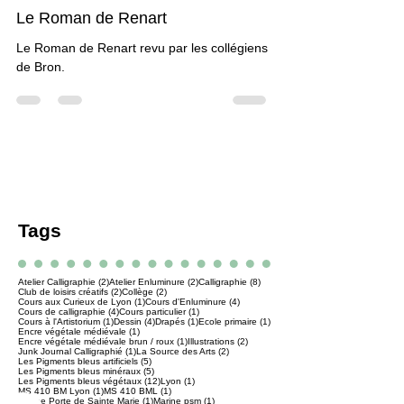
17 nov. 2020
1 min de lecture
J'y étais ...
Le Roman de Renart
Le Roman de Renart revu par les collégiens
de Bron.
Tags
2 posts
2 posts
8 posts
Atelier Calligraphie
(2)
Atelier Enluminure
(2)
Calligraphie
(8)
2 posts
2 posts
Club de loisirs créatifs
(2)
Collège
(2)
1 post
4 posts
Cours aux Curieux de Lyon
(1)
Cours d'Enluminure
(4)
4 posts
1 post
Cours de calligraphie
(4)
Cours particulier
(1)
1 post
4 posts
1 post
1 post
Cours à l'Artistorium
(1)
Dessin
(4)
Drapés
(1)
Ecole primaire
(1)
1 post
Encre végétale médiévale
(1)