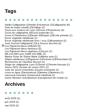
Tags
2 posts
2 posts
8 posts
Atelier Calligraphie
(2)
Atelier Enluminure
(2)
Calligraphie
(8)
2 posts
2 posts
Club de loisirs créatifs
(2)
Collège
(2)
1 post
4 posts
Cours aux Curieux de Lyon
(1)
Cours d'Enluminure
(4)
4 posts
1 post
Cours de calligraphie
(4)
Cours particulier
(1)
1 post
4 posts
1 post
1 post
Cours à l'Artistorium
(1)
Dessin
(4)
Drapés
(1)
Ecole primaire
(1)
1 post
Encre végétale médiévale
(1)
1 post
2 posts
Encre végétale médiévale brun / roux
(1)
Illustrations
(2)
1 post
2 posts
Junk Journal Calligraphié
(1)
La Source des Arts
(2)
5 posts
Les Pigments bleus artificiels
(5)
5 posts
Les Pigments bleus minéraux
(5)
12 posts
1 post
Les Pigments bleus végétaux
(12)
Lyon
(1)
1 post
1 post
MS 410 BM Lyon
(1)
MS 410 BML
(1)
1 post
1 post
Marine Porte de Sainte Marie
(1)
Marine psm
(1)
1 post
1 post
1 post
2 posts
Objets médiévaux
(1)
Pigments
(1)
Podcast
(1)
Périscolaire
(2)
1 post
Recherches de Claudine Brunon
(1)
1 post
1 post
1 post
Stage de calligraphie Lyon
(1)
Terroir
(1)
Terroirs français
(1)
1 post
1 post
Voeux 2021
(1)
carte de voeux 2021
(1)
1 post
1 post
carte de voeux enluminée
(1)
carte enluminée
(1)
5 posts
2 posts
2 posts
1 post
cours en ligne
(5)
enluminure
(2)
lettrine
(2)
lettrines
(1)
1 post
1 post
manuscrit enluminé
(1)
manuscrit médiéval
(1)
1 post
1 post
1 post
moine Névelon
(1)
scriptorium
(1)
scriptorium de Corbie
(1)
Archives
août 2026
(1)
1 post