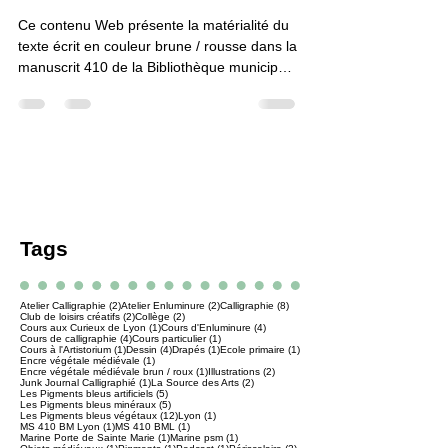
Ce contenu Web présente la matérialité du
texte écrit en couleur brune / rousse dans la
manuscrit 410 de la Bibliothèque municipale
de Lyon.
Tags
2 posts
2 posts
8 posts
Atelier Calligraphie
(2)
Atelier Enluminure
(2)
Calligraphie
(8)
2 posts
2 posts
Club de loisirs créatifs
(2)
Collège
(2)
1 post
4 posts
Cours aux Curieux de Lyon
(1)
Cours d'Enluminure
(4)
4 posts
1 post
Cours de calligraphie
(4)
Cours particulier
(1)
1 post
4 posts
1 post
1 post
Cours à l'Artistorium
(1)
Dessin
(4)
Drapés
(1)
Ecole primaire
(1)
1 post
Encre végétale médiévale
(1)
1 post
2 posts
Encre végétale médiévale brun / roux
(1)
Illustrations
(2)
1 post
2 posts
Junk Journal Calligraphié
(1)
La Source des Arts
(2)
5 posts
Les Pigments bleus artificiels
(5)
5 posts
Les Pigments bleus minéraux
(5)
12 posts
1 post
Les Pigments bleus végétaux
(12)
Lyon
(1)
1 post
1 post
MS 410 BM Lyon
(1)
MS 410 BML
(1)
1 post
1 post
Marine Porte de Sainte Marie
(1)
Marine psm
(1)
1 post
1 post
1 post
2 posts