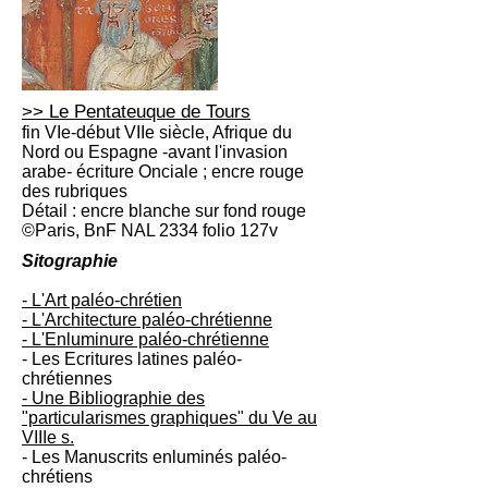
>> Le Pentateuque de Tours
fin VIe-début VIIe siècle, Afrique du
Nord ou Espagne -avant l'invasion
arabe- écriture Onciale ; encre rouge
des rubriques
Détail : encre blanche sur fond rouge
©Paris, BnF NAL 2334 folio 127v
Sitographie
- L'Art paléo-chrétien
- L'Architecture paléo-chrétienne
- L'Enluminure paléo-chrétienne
- Les Ecritures latines paléo-
chrétiennes
- Une Bibliographie des
"particularismes graphiques" du Ve au
VIIIe s.
- Les Manuscrits enluminés paléo-
chrétiens