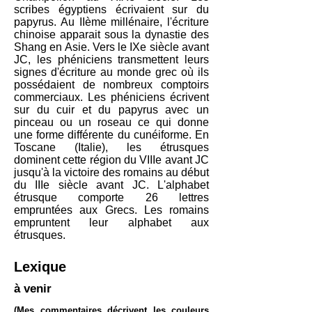
scribes égyptiens écrivaient sur du
papyrus. Au IIème millénaire, l'écriture
chinoise apparait sous la dynastie des
Shang en Asie. Vers le IXe siècle avant
JC, les phéniciens transmettent leurs
signes d'écriture au monde grec où ils
possédaient de nombreux comptoirs
commerciaux. Les phéniciens écrivent
sur du cuir et du papyrus avec un
pinceau ou un roseau ce qui donne
une forme différente du cunéiforme. En
Toscane (Italie), les étrusques
dominent cette région du VIIIe avant JC
jusqu'à la victoire des romains au début
du IIIe siècle avant JC. L'alphabet
étrusque comporte 26 lettres
empruntées aux Grecs. Les romains
empruntent leur alphabet aux
étrusques.
Lexique
à venir
(Mes commentaires décrivent les couleurs