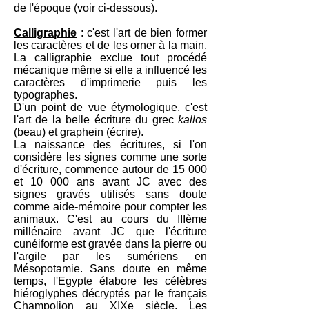
de l'époque (voir ci-dessous).
Calligraphie
: c'est l'art de bien former
les caractères et de les orner à la main.
La calligraphie exclue tout procédé
mécanique même si elle a influencé les
caractères d'imprimerie puis les
typographes.
D'un point de vue étymologique, c'est
l'art de la belle écriture du grec
kallos
(beau) et graphein (écrire).
La naissance des écritures, si l'on
considère les signes comme une sorte
d'écriture, commence autour de 15 000
et 10 000 ans avant JC avec des
signes gravés utilisés sans doute
comme aide-mémoire pour compter les
animaux. C'est au cours du IIIème
millénaire avant JC que l'écriture
cunéiforme est gravée dans la pierre ou
l'argile par les sumériens en
Mésopotamie. Sans doute en même
temps, l'Egypte élabore les célèbres
hiéroglyphes décryptés par le français
Champolion au XIXe siècle. Les