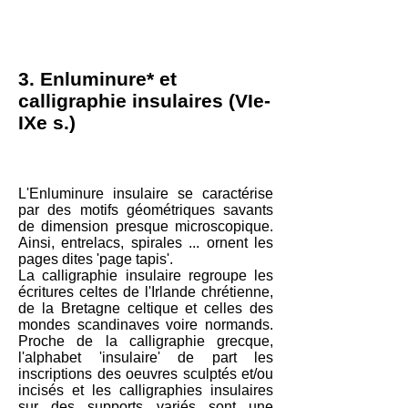
3. Enluminure* et
calligraphie insulaires (VIe-
IXe s.)
L'Enluminure insulaire se caractérise
par des motifs géométriques savants
de dimension presque microscopique.
Ainsi, entrelacs, spirales ... ornent les
pages dites 'page tapis'.
La calligraphie insulaire regroupe les
écritures celtes de l'Irlande chrétienne,
de la Bretagne celtique et celles des
mondes scandinaves voire normands.
Proche de la calligraphie grecque,
l'alphabet 'insulaire' de part les
inscriptions des oeuvres sculptés et/ou
incisés et les calligraphies insulaires
sur des supports variés sont une