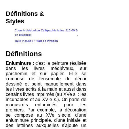
Définitions &
Styles
Pédagogie
Prix
Matériaux de la couleur
Cours individuel de Calligraphie latine
210,00 €
Calligraphier à l'indigo
en distanciel
Taxe Incluse
Taxe Incluse
|
+ frais de livraison
Définitions
Enluminure
: c'est la peinture réalisée
dans les livres médiévaux, sur
parchemin et sur papier. Elle se
compose de l'ensemble du décor
dessiné et peint manuellement dans
les livres écrits à la main et aussi dans
certains livres imprimés (au XVe s. : les
incunables et au XVIe s.). On parle de
manuscrits enluminés pour les
premiers. Par exemple, la décoration
se compose au XVe siècle, d'une
enluminure principale, d'une initiale et
des lettrines auxquelles s'ajoute un