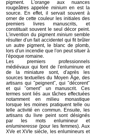
pigment. L'orange aux nuances
rougeâtres appelée
minium
en est la
source. En effet, il servait souvent à
orner de cette couleur les initiales des
premiers livres manuscrits, et
constituait souvent le seul décor peint.
L'invention du pigment
minium
semble
résulter d'un fait accidentel qui fit brûler
un autre pigment, le blanc de plomb,
lors d'un incendie que l'on peut situer à
l'époque romaine.
Les premiers professionnels
médiévaux qui font de l'enluminure et
de la miniature sont, d'après les
sources textuelles du Moyen Âge, des
artisans qui "peignent", qui "décorent"
et qui "ornent" un manuscrit. Ces
termes sont liés aux tâches effectuées
notamment en milieu monastique
lorsque les moines pratiquent telle ou
telle activité en commun. Ensuite, les
artisans du livre peint sont désignés
par les mots enlumineur et
enlumineresse
(pour les femmes). Aux
XVe et XVIe siècle, les enlumineurs et