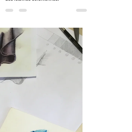
Ateliers lettrines au collège privé de
Genas. La classe de 5ème a réalisé
des lettrines othoniennes.