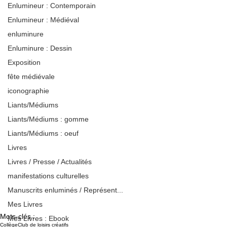
Enlumineur : Contemporain
Enlumineur : Médiéval
enluminure
Enluminure : Dessin
Exposition
fête médiévale
iconographie
Liants/Médiums
Liants/Médiums : gomme
Liants/Médiums : oeuf
Livres
Livres / Presse / Actualités
manifestations culturelles
Manuscrits enluminés / Représent...
Mes Livres
Mots-clés :
Mes Livres : Ebook
Collège
Club de loisirs créatifs