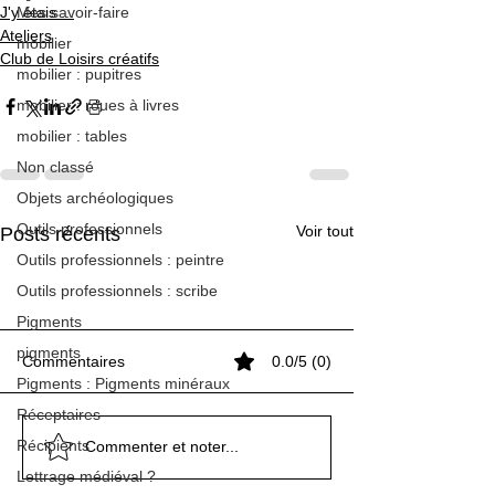
Mes savoir-faire
J'y étais ...
Ateliers
mobilier
Club de Loisirs créatifs
mobilier : pupitres
mobilier : roues à livres
mobilier : tables
Non classé
Objets archéologiques
Outils professionnels
Voir tout
Posts récents
Outils professionnels : peintre
Outils professionnels : scribe
Pigments
pigments
Commentaires
0.0/5 (0)
Pigments : Pigments minéraux
Réceptaires
Le Roman de Renart
Le Roman de Renart
Récipients
Stage de Septembre 2020
Cartes de voeux au
Stage de Septembre 2020
Cartes de voeux au
Stage de Septembre 2020
Commenter et noter...
avec Marine
périscolaire de St-Priest
avec Marine
périscolaire de St-Priest
avec Marine
Lettrage médiéval ?