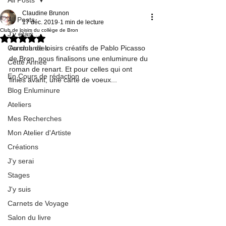
Claudine Brunon
All Posts
17 déc. 2019
1 min de lecture
Club de loisirs du collège de Bron
J'y étais ...
Noté NaN étoiles sur 5.
Commandes
Au club de loisirs créatifs de Pablo Picasso 
de Bron, nous finalisons une enluminure du 
Cette Année
roman de renart. Et pour celles qui ont 
En Cours de rédaction
finies avant, une carte de voeux...
Blog Enluminure
Ateliers
Mes Recherches
Mon Atelier d'Artiste
Créations
J'y serai
Stages
J'y suis
Carnets de Voyage
Salon du livre