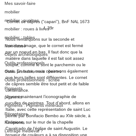
Mes savoir-faire
mobilier
mobilier : pupitres
Cornet de câpres (“capari”), BnF NAL 1673 
f. 39r
mobilier : roues à livres
mobilier : tables
Nous remarquons sur la seconde et 
troisième image, que le cornet est fermé 
Non classé
par un noeud en bas. Il faut donc que la 
Objets archéologiques
matière dans laquelle il est fait soit assez 
Outils professionnels
souple, comme le sont le parchemin ou le 
tissu. En outre, nous observons également 
Outils professionnels : peintre
que leurs tailles sont différentes. Le cornet 
Outils professionnels : scribe
de câpres semble être tout petit et de faible 
Pigments
contenance.
Voyons maintenant l’iconographie de 
pigments
cuculles de peintres. Tout d’abord, allons en 
Pigments : Pigments minéraux
Italie, avec cette représentation de saint Luc 
Réceptaires
peinte par Bonifacio Bembo au XVe siècle, à 
Crémone, sur le mur de la chapelle 
Récipients
Cavalcado de l’église de saint Augustin
. Le 
Lettrage médiéval ?
broyeur de couleurs a à sa disposition une 