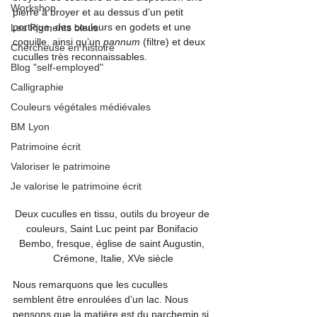
Workshop
pierre à broyer et au dessus d’un petit 
portique, des couleurs en godets et une 
Les Pigments bleus
coquille, ainsi qu’un 
pannum
 (filtre) et deux 
Chercheuse en histoire
cuculles très reconnaissables.
Blog "self-employed"
Calligraphie
Couleurs végétales médiévales
BM Lyon
Patrimoine écrit
Valoriser le patrimoine
Je valorise le patrimoine écrit
Deux cuculles en tissu, outils du broyeur de 
couleurs, Saint Luc peint par Bonifacio 
Bembo, fresque, église de saint Augustin, 
Crémone, Italie, XVe siècle
Nous remarquons que les cuculles 
semblent être enroulées d’un lac. Nous 
pensons que la matière est du parchemin si 