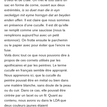
d’oeuf et de craie. On met le tout dans un 
sac en forme de corne, ouvert aux deux 
extrémités, 
is so duet man die in eyn 
seckelgyn mit eyme horngyn dat an beyden 
enden uffen
. Il est claire que nous sommes 
en présence d’une cuculle. Il est dit qu’elle 
se remplit comme une saucisse (nous la 
remplirions aujourd’hui avec un petit 
entonnoir). On frotte ensuite le parchemin 
ou le papier avec pour éviter que l’encre ne 
fuse.
Voilà donc tout ce que nous pouvons dire à 
propos de ces cornets utilisés par les 
apothicaires et par les peintres. Le terme 
cuculle
 en français semble être approprié.
Nous apprenons ici, que la 
cuculle
 du 
peintre pouvait être en métal ou bien dans 
une matière blanche, sans doute de la peau 
ou du cuir. Dans ce cas, elle pouvait être 
cintrée par un lacet ou un fil. Quant au 
contenu, nous avons vu dans le LDA que 
deux couleurs jaunes étaient 