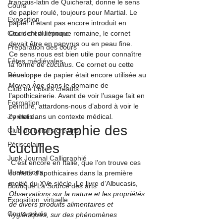
français-latin de Quicherat, donne le sens 
Cours
de papier roulé, toujours pour Martial
. Le 
Exposition
papier n’étant pas encore introduit en 
Cours d'enluminure
Occident à l’époque romaine, le cornet 
devait être en papyrus ou en peau fine.
Préparation des cours
Ce sens nous est bien utile pour connaître 
Fêtes médiévales
la forme de 
cucullus
. Ce cornet ou cette 
Réunions
enveloppe de papier était encore utilisée au 
Moyen Âge dans le domaine de 
Club de Loisirs créatifs
l’apothicairerie
. Avant de voir l’usage fait en 
Formation
peinture, attardons-nous d’abord à voir le 
J'y étais ...
cornet dans un contexte médical.
L’Iconographie des 
Club de Loisirs créatifs
Périscolaire
cuculles
Junk Journal Calligraphié
 C’est encore en Italie, que l’on trouve ces 
Illustrations
cornets d’apothicaires dans la première 
moitié du XVe siècle. Le livre d’Albucasis, 
Boutique La Source des arts
Observations sur la nature et les propriétés 
Exposition_virtuelle
de divers produits alimentaires et 
Cours privés
hygiéniques, sur des phénomènes 