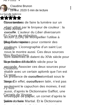
Claudine Brunon
All Posts
29 févr. 2020
5 min de lecture
La Cuculle italienne
J'y étais ...
Noté NaN étoiles sur 5.
Commandes
Nous tentons de faire la lumière sur un 
objet utilisé par le broyeur de couleur : la 
Cette Année
cuculle
. L’auteur du 
Liber diversarum 
En Cours de rédaction
arcium
 (LDA) de Montpellier l’utilise à 
Blog Enluminure
plusieurs reprises pour contenir des 
couleurs
. L’iconographie d’un saint Luc 
Ateliers
nous le montre aussi. Ces deux sources 
Mes Recherches
sont italiennes et datent du XIVe siècle pour 
Mon Atelier d'Artiste
la première et du XVe siècle pour la 
seconde. Associer ces deux sources pour 
Créations
établir avec un certain aplomb que l’on est 
J'y serai
en présence de 
cuculles
tombait sous le 
Stages
sens. En effet, 
cucullus
en latin, n’est pas 
seulement le capuchon des moines, il est 
J'y suis
aussi, d’après le Dictionnaire Gaffiot, une 
Carnets de Voyage
enveloppe de papier, un cornet d’après le 
Salon du livre
poète romain Martial
. Et le Dictionnaire 