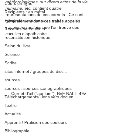
météorologiques, sur divers actes de la vie 
Cours en ligne
humaine, etc.
 contient quatre 
Récipients : en métal
représentations de ces cornets
.  Ce sont 
Récipients : en verre
généralement dans ces traités appelés
Tacuinum sanitatis
 que l’on trouve des 
Recettes de couleurs
cuculles d’apothicaire.
reconstitution historique
Salon du livre
Science
Scribe
sites internet / groupes de disc...
sources
sources : sources iconographiques
Cornet d’ail (“aunlum”), BnF NAL f. 49v
Téléchargements/Liens vers docum...
Textile
Actualité
Apprenti / Praticien des couleurs
Bibliographie