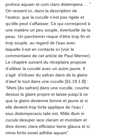
prohice aquam et cum claro distempera … ” 
On ressent ici, dans la description de 
l’auteur, que la 
cuculle
 n’est pas rigide et 
qu’elle peut s’affaisser. Ce qui correspond à 
une matière un peu souple, éventuelle de la 
peau. Un parchemin risque d’être trop fin et 
trop souple, au regard de l’eau avec 
laquelle il est en contacte ici (voir le 
commentaire de cet article de Paul Werner).
Le chapitre suivant du réceptaire propose 
d’utiliser la 
cuculle
 avec un autre jaune. Il 
s’agit  d’infuser du safran dans de la glaire 
d’œuf le tout dans une cuculle [§1.19.1.B] :
“Mets [du safran] dans une cuculle, couche 
dessus la glaire propre et laisse jusqu’à ce 
que la glaire devienne bonne et jaune et si 
elle devient trop forte applique de l’eau / 
eius distemperacio talis est. Mitte illum in 
cucula desuper iace claram et mundam et 
dine donec clara efficiatur bene glauca et si 
nimis fortis esset adhibe aquam”.