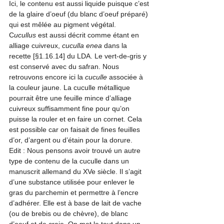
Ici, le contenu est aussi liquide puisque c’est 
de la glaire d’oeuf (du blanc d’oeuf préparé) 
qui est mêlée au pigment végétal.
C
ucullus
 est aussi décrit comme étant en 
alliage cuivreux, 
cuculla enea
 dans la 
recette [§1.16.14] du LDA. Le vert-de-gris y 
est conservé avec du safran. Nous 
retrouvons encore ici la 
cuculle
 associée à 
la couleur jaune. La cuculle métallique 
pourrait être une feuille mince d’alliage 
cuivreux suffisamment fine pour qu’on 
puisse la rouler et en faire un cornet. Cela 
est possible car on faisait de fines feuilles 
d’or, d’argent ou d’étain pour la dorure. 
Edit : Nous pensons avoir trouvé un autre 
type de contenu de la cuculle dans un 
manuscrit allemand du XVe siècle. Il s’agit 
d’une substance utilisée pour enlever le 
gras du parchemin et permettre à l’encre 
d’adhérer. Elle est à base de lait de vache 
(ou de brebis ou de chèvre), de blanc 