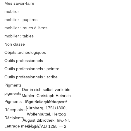
Mes savoir-faire
mobilier
mobilier : pupitres
mobilier : roues à livres
mobilier : tables
Non classé
Objets archéologiques
Outils professionnels
Outils professionnels : peintre
Outils professionnels : scribe
Pigments
Der in sich selbst verliebte 
pigments
Mahler. Christoph Heinrich 
Pigments : Pigments minéraux
Carl Keller, Verlagsort/ 
Nürnberg, 1751/1800, 
Réceptaires
Wolfenbüttel, Herzog 
Récipients
August Bibliothek, Inv.-Nr. 
Lettrage médiéval ?
Graph. A1/ 1258 — 2