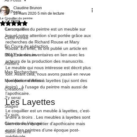
Claudine Brunon
All Posts
28 mars 2020
5 min de lecture
Le Coquillier du peintre
J'y étais ...
Noté NaN étoiles sur 5.
Commandes
Le coquillier du peintre est un meuble sur 
lequel notre attention s’est portée grâce aux 
Cette Année
recherches de Richard Rouse et Mary 
En Cours de rédaction
Rouse. En effet, ils ont publié un article en 
Blog Enluminure
2013 sur des inventaires en lien avec les 
acteurs de la production des manuscrits
.
Ateliers
Le meuble qui nous intéresse est décrit plus 
Mes Recherches
loin. Avant cela, nous avons passé en revue 
Mon Atelier d'Artiste
quelques meubles à layettes (qui sont des 
tiroirs)
 , à l’usage du peintre mais aussi de 
Créations
l’apothicaire.
J'y serai
Les Layettes
Stages
Le coquillier est un meuble à layettes, c’est-
J'y suis
à-dire à tiroirs
 . Les meubles à layettes sont 
Carnets de Voyage
bien connus du métier d’apothicaire mais 
aussi des peintres d’une époque post-
Salon du livre
médiévale.