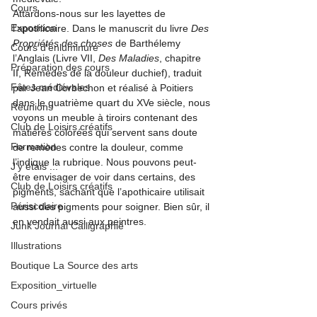
Cours
Attardons-nous sur les layettes de 
Exposition
l’apothicaire. Dans le manuscrit du livre 
Des 
Propriétés des choses 
de Barthélemy 
Cours d'enluminure
l’Anglais (Livre VII, 
Des Maladies
, chapitre 
Préparation des cours
II, Remèdes de la douleur duchief), traduit 
Fêtes médiévales
par Jean Corbechon et réalisé à Poitiers 
dans le quatrième quart du XVe siècle, nous 
Réunions
voyons un meuble à tiroirs contenant des 
Club de Loisirs créatifs
matières colorées qui servent sans doute 
Formation
de remèdes contre la douleur, comme 
l’indique la rubrique. Nous pouvons peut-
J'y étais ...
être envisager de voir dans certains, des 
Club de Loisirs créatifs
pigments, sachant que l’apothicaire utilisait 
Périscolaire
aussi des pigments pour soigner. Bien sûr, il 
en vendait aussi aux peintres.
Junk Journal Calligraphié
Illustrations
Boutique La Source des arts
Exposition_virtuelle
Cours privés