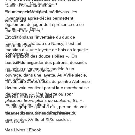
Enlumineur : Contemporain
Danièle Alexandre-Bidon
 . 
Enlumineur : Médiéval
Pour les peintres post-médiévaux, les 
inventaires après-décès permettent 
enluminure
également de juger de la présence de ce 
Enluminure : Dessin
mobilier à layettes. 
Exposition
En 1543, dans l’inventaire du duc de 
Lorraine au château de Nancy, il est fait 
fête médiévale
mention d’ « une layette de bois en laquelle 
iconographie
est le patron des douze sibilles ».  On 
Liants/Médiums
pouvait donc garder des patrons, dessinés 
ou peints et servant de modèle à un 
Liants/Médiums : gomme
ouvrage, dans une layette. Au XVIIe siècle, 
Liants/Médiums : oeuf
l’inventaire après décès du peintre Alphonse 
Livres
de Louvain contient parmi la « marchandise 
de peinture » « 
Une layette où sont 
Livres / Presse / Actualités
plusieurs tiroirs pleins de couleurs, 6 l.
 »
 .
manifestations culturelles
L’iconographie quant à elle, permet de voir 
Manuscrits enluminés / Représent...
des meubles à tiroirs dans l’atelier du 
peintre des XVIIIe et XIXe siècles :
Mes Livres
Mes Livres : Ebook