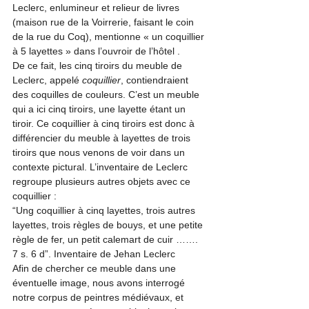
Leclerc, enlumineur et relieur de livres 
(maison rue de la Voirrerie, faisant le coin 
de la rue du Coq), mentionne « un coquillier 
à 5 layettes » dans l’ouvroir de l’hôtel
 .
De ce fait, les cinq tiroirs du meuble de 
Leclerc, appelé 
coquillier
, contiendraient 
des coquilles de couleurs. C’est un meuble 
qui a ici cinq tiroirs, une layette étant un 
tiroir
. Ce coquillier à cinq tiroirs est donc à 
différencier du meuble à layettes de trois 
tiroirs que nous venons de voir dans un 
contexte pictural. L’inventaire de Leclerc 
regroupe plusieurs autres objets avec ce 
coquillier :
“Ung coquillier à cinq layettes, trois autres 
layettes, trois règles de bouys, et une petite 
règle de fer, un petit calemart de cuir ……. 
7 s. 6 d”. Inventaire de Jehan Leclerc
Afin de chercher ce meuble dans une 
éventuelle image, nous avons interrogé 
notre corpus de peintres médiévaux, et 