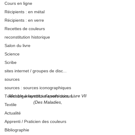
Cours en ligne
Récipients : en métal
Récipients : en verre
Recettes de couleurs
reconstitution historique
Salon du livre
Science
Scribe
sites internet / groupes de disc...
sources
sources : sources iconographiques
Meuble à layettes d’apothicaire, Livre VII 
Téléchargements/Liens vers docum...
(Des Maladies, 
Textile
Actualité
Apprenti / Praticien des couleurs
Bibliographie