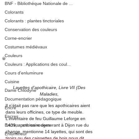
BNF - Bibliothèque Nationale de ...
Colorants
Colorants : plantes tinctoriales
Conservation des couleurs
Corne-encrier
Costumes médiévaux
Couleurs
Couleurs : Applications des coul...
Cours d'enluminure
Cuisine
Layettes d’apothicaire, Livre VII (Des 
Dame Chlodyne
Maladies, 
Documentation pédagogique
Il n’était pas rare que les apothicaires aient 
Encre
dans leurs officines, ce type de meuble. 
Encres
L’inventaire de feu Guillaume Leforge en 
Encres : encres rouges
1439, apothicaire demerant à Dijon rue du 
change, mentionne 14 layettes, qui sont des 
Enlumineur
tiroirs ou des caissettes de bois nous dit 