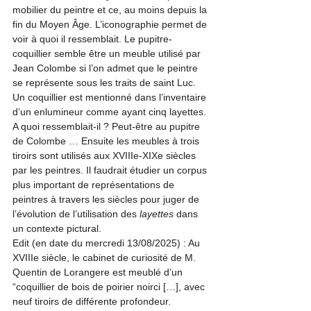
mobilier du peintre et ce, au moins depuis la 
fin du Moyen Âge. L’iconographie permet de 
voir à quoi il ressemblait. Le pupitre-
coquillier semble être un meuble utilisé par 
Jean Colombe si l’on admet que le peintre 
se représente sous les traits de saint Luc. 
Un coquillier est mentionné dans l’inventaire 
d’un enlumineur comme ayant cinq layettes. 
A quoi ressemblait-il ? Peut-être au pupitre 
de Colombe … Ensuite les meubles à trois 
tiroirs sont utilisés aux XVIIIe-XIXe siècles 
par les peintres. Il faudrait étudier un corpus 
plus important de représentations de 
peintres à travers les siècles pour juger de 
l’évolution de l’utilisation des 
layettes
 dans 
un contexte pictural.
Edit (en date du mercredi 13/08/2025) : Au 
XVIIIe siècle, le cabinet de curiosité de M. 
Quentin de Lorangere est meublé d’un 
“coquillier de bois de poirier noirci […], avec 
neuf tiroirs de différente profondeur. 