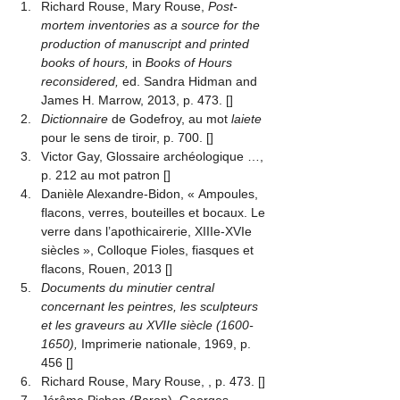
Richard Rouse, Mary Rouse, 
Post-
mortem inventories as a source for the 
production of manuscript and printed 
books of hours,
 in 
Books of Hours 
reconsidered,
 ed. Sandra Hidman and 
James H. Marrow, 2013, p. 473.
 [
]
Dictionnaire
 de Godefroy, au mot 
laiete
pour le sens de tiroir, p. 700.
 [
]
Victor Gay, Glossaire archéologique …, 
p. 212 au mot patron
 [
]
Danièle Alexandre-Bidon, « Ampoules, 
flacons, verres, bouteilles et bocaux. Le 
verre dans l’apothicairerie, XIIIe-XVIe 
siècles », Colloque Fioles, fiasques et 
flacons, Rouen, 2013
 [
]
Documents du minutier central 
concernant les peintres, les sculpteurs 
et les graveurs au XVIIe siècle (1600-
1650),
 Imprimerie nationale, 1969, p. 
456
 [
]
Richard Rouse, Mary Rouse, 
, p. 473.
 [
]
Jérôme Pichon (Baron), Georges 