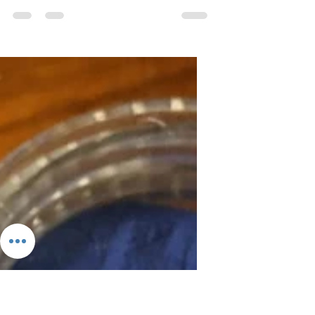
guède
Cet article/fiche sur le bleu
Indigo/guède est inclus dans la formule
La Box Les Couleurs bleues. Cette
formule est maintenant close. Vous
pouvez néanmoins accéder à toutes
les fiches sur les couleurs bleues en
vous abonnant et en vous inscrivant à
la formule ci-après. Vous aurez accès à
une 20aine de fiches.