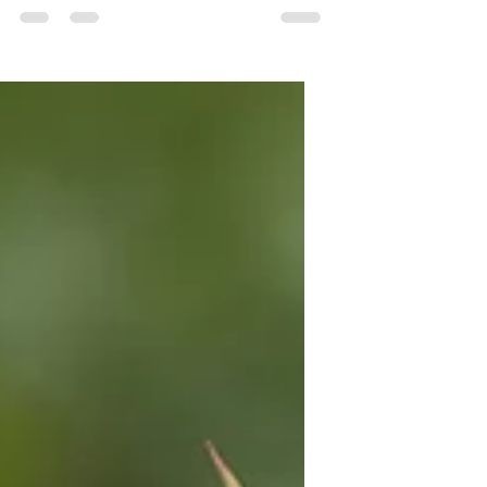
Box Les Couleurs bleues. Cette
formule est maintenant close. Vous
pouvez néanmoins accéder à toutes
les fiches sur les couleurs bleues en
vous abonnant et en vous inscrivant à
la formule ci-après. Vous aurez accès à
une 20aine de fiches.