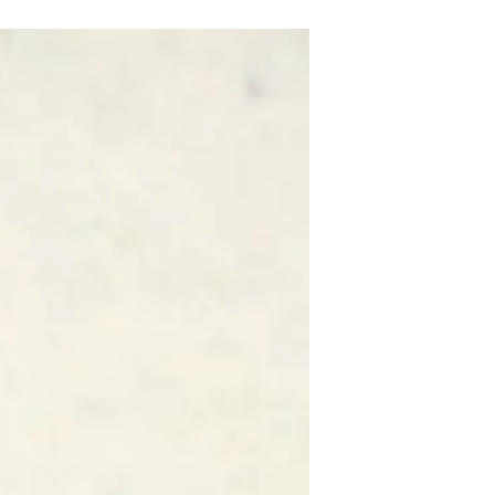
Couleurs bleues. Cette formule est
maintenant close. Vous pouvez
néanmoins accéder à toutes les fiches
sur les couleurs bleues en vous
abonnant et en vous inscrivant à la
formule ci-après. Vous aurez accès à
une 20aine de fiches.