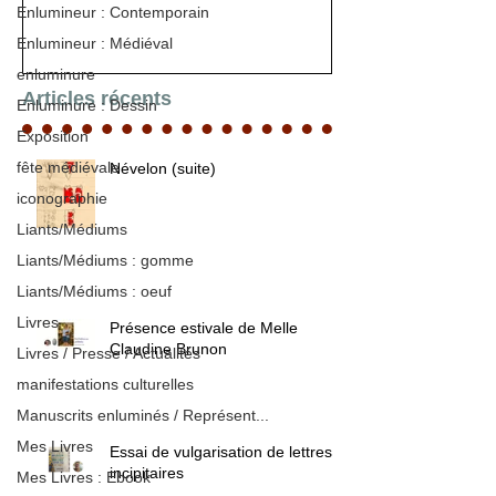
Enlumineur : Contemporain
Enlumineur : Médiéval
enluminure
Articles récents
Enluminure : Dessin
Exposition
fête médiévale
Névelon (suite)
iconographie
Liants/Médiums
Liants/Médiums : gomme
Liants/Médiums : oeuf
Livres
Présence estivale de Melle
Claudine Brunon
Livres / Presse / Actualités
manifestations culturelles
Manuscrits enluminés / Représent...
Mes Livres
Essai de vulgarisation de lettres
incipitaires
Mes Livres : Ebook