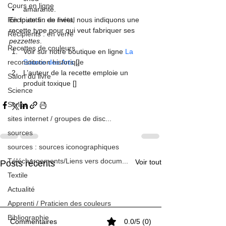
Cours en ligne
amarante.
Récipients : en métal
En toute fin de livret, nous indiquons une 
recette type pour qui veut fabriquer ses 
Récipients : en verre
pezzettes
.
Recettes de couleurs
Voir sur notre boutique en ligne 
La 
reconstitution historique
Source des Arts
 [
]
L’auteur de la recette emploie un 
Salon du livre
produit toxique
 [
]
Science
Scribe
sites internet / groupes de disc...
sources
sources : sources iconographiques
Téléchargements/Liens vers docum...
Voir tout
Posts récents
Textile
Actualité
Apprenti / Praticien des couleurs
Bibliographie
Commentaires
0.0/5 (0)