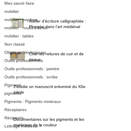
Mes savoir-faire
mobilier
mobilier : pupitres
Atelier d'écriture calligraphiée :
Plongée dans l'art médiéval
mobilier : roues à livres
mobilier : tables
Non classé
Objets archéologiques
Cirer les reliures de cuir et de
peaux
Outils professionnels
Outils professionnels : peintre
Outils professionnels : scribe
Pigments
J'étudie un manuscrit enluminé du XIIe
siècle
pigments
Pigments : Pigments minéraux
Réceptaires
Récipients
Documentaires sur les pigments et les
matériaux de la couleur
Lettrage médiéval ?