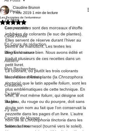
Claudine Brunon
All Posts
7 nov. 2019
1 min de lecture
Les Pezzettes de l’enlumineur
J'y étais ...
Noté NaN étoiles sur 5.
Commandes
Les 
pezzettes
 sont des morceaux d’étoffe 
imbibées de colorants (le suc de plantes). 
Cette Année
Elles servent de réserve durant l’hiver au 
En Cours de rédaction
peintre de manuscrit. Les textes les 
Blog Enluminure
décrivent assez bien. Nous avons édité et 
traduit plusieurs de ces recettes dans un 
Ateliers
petit livret
. 
Mes Recherches
Le colorant, ou plutôt les trois colorants 
Mon Atelier d'Artiste
issus d’une même plante (la 
Chrozophora 
tinctoria
) que le latin appelle 
folium
, sont les 
Créations
plus emblématiques de cette technique. En 
J'y serai
effet, le mot même 
folium
, qui désigne soit 
Stages
du bleu, du rouge ou du pourpre, doit sans 
doute son nom au fait que l’on conservait la 
J'y suis
pezzette
 dans les pages d’un livre. L’autre 
Carnets de Voyage
nom de la 
Chrozophoria tinctoria
 dans les 
Salon du livre
textes est tournesol (tourné vers le soleil). 