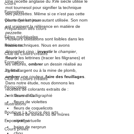
Une recette anglaise du XVe siècle utilise le 
Cours
mot tournesol pour signifier la technique 
Exposition
des 
pezzettes. 
Même si ce n’est pas cette 
Cours d'enluminure
plante qui est pour autant utilisée. Son nom 
est vraiment la référence en matière de 
Préparation des cours
pezzette.
Fêtes médiévales
Plusieurs utilisations sont lisibles dans les 
Réunions
traités techniques. Nous en avons 
dénombré cinq : 
investir
 le 
champier
, 
Club de Loisirs créatifs
fleurir
 les lettrines (tracer les filigranes) et 
Formation
les vêtures, 
ombrer
 un dessin réalisé au 
J'y étais ...
stylet d’argent ou à la mine de plomb, 
ombrer
 une couleur, 
faire des feuillages
.
Club de Loisirs créatifs
Dans notre étude, nous donnons les 
Périscolaire
recettes de colorants extraits de :
Junk Journal Calligraphié
fleurs d’iris
fleurs de violettes
Illustrations
fleurs de coquelicots
Boutique La Source des arts
baies de sureau ou de mûres
Exposition_virtuelle
myrtilles
.
baies de nerprun
Cours privés
chou