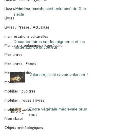
Liants/Médiums : gomme
J'étudie un manuscrit enluminé du XIIe
Liants/Médiums : oeuf
siècle
Livres
Livres / Presse / Actualités
manifestations culturelles
Documentaires sur les pigments et les
Manuscrits enluminés / Représent...
matériaux de la couleur
Mes Livres
Mes Livres : Ebook
Mes savoir-faire
Valoriser, c'est savoir valoriser !
mobilier
mobilier : pupitres
mobilier : roues à livres
Encre végétale médiévale brun /
mobilier : tables
roux
Non classé
Objets archéologiques