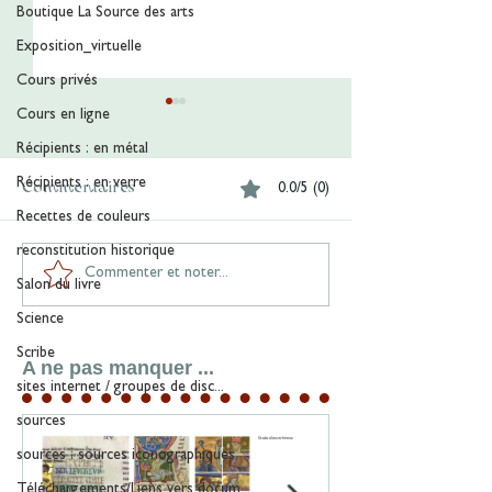
Boutique La Source des arts
Exposition_virtuelle
Cours privés
Cours en ligne
Récipients : en métal
Récipients : en verre
Commentaires
0.0/5 (0)
Recettes de couleurs
reconstitution historique
Les Cornes à couleurs
Commenter et noter...
Les Contenants
Salon du livre
Arte Illuminand
Science
Scribe
A ne pas manquer ...
sites internet / groupes de disc...
sources
sources : sources iconographiques
Téléchargements/Liens vers docum...