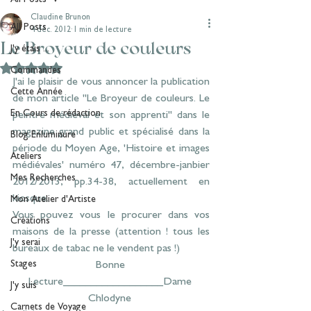
Claudine Brunon
All Posts
4 déc. 2012
1 min de lecture
Le Broyeur de couleurs
J'y étais ...
Noté NaN étoiles sur 5.
Commandes
J'ai le plaisir de vous annoncer la publication 
Cette Année
de mon article "
Le Broyeur de couleurs. Le 
En Cours de rédaction
peintre médiéval et son apprenti
" dans le 
magazine grand public et spécialisé dans la 
Blog Enluminure
période du Moyen Age, '
Histoire et images 
Ateliers
médiévales
' numéro 47, décembre-janbier 
Mes Recherches
2012/2013, pp.34-38, actuellement en 
kiosque.
Mon Atelier d'Artiste
Vous pouvez vous le procurer dans vos 
Créations
maisons de la presse (attention ! tous les 
J'y serai
bureaux de tabac ne le vendent pas !)
Stages
Bonne 
Lecture
__________________
Dame 
J'y suis
Chlodyne 
Carnets de Voyage