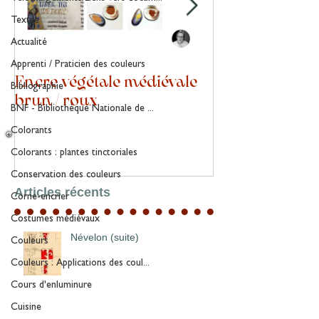
Textile
Actualité
Apprenti / Praticien des couleurs
Encre végétale médiévale
Stage d'enlu
Bibliographie
brun / roux
BNF - Bibliothèque Nationale de ...
Colorants
Colorants : plantes tinctoriales
Conservation des couleurs
Articles récents
Corne-encrier
Costumes médiévaux
Névelon (suite)
Couleurs
Couleurs : Applications des coul...
Cours d'enluminure
Cuisine