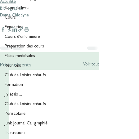
Actualité
Salon du livre
Bibliographie
Dame Chlodyne
Cours
Exposition
Cours d'enluminure
Préparation des cours
Fêtes médiévales
Voir tout
Posts récents
Réunions
Club de Loisirs créatifs
Formation
J'y étais ...
Club de Loisirs créatifs
Périscolaire
Junk Journal Calligraphié
Illustrations