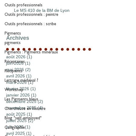
Outils professionnels
Le MS 410 de la BM de Lyon
Outils professionnels : peintre
Outils professionnels : scribe
Pigments
Archives
pigments
Pigments : Pigments minéraux
août 2026
(1)
1 post
Réceptaires
juin 2026
(1)
1 post
mai 2026
(2)
2 posts
Récipients
avril 2026
(1)
1 post
Lettrage médiéval ?
mars 2026
(1)
1 post
février 2026
(1)
1 post
Workshop
janvier 2026
(1)
1 post
Les Pigments bleus
décembre 2025
(2)
2 posts
novembre 2025
(4)
4 posts
Chercheuse en histoire
août 2025
(1)
1 post
Blog "self-employed"
juillet 2025
(2)
2 posts
juin 2025
(1)
1 post
Calligraphie
avril 2025
(1)
1 post