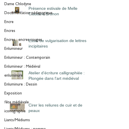
Dame Chlodyne
Présence estivale de Melle
Documentation pédagogique
Claudine Brunon
Encre
Encres
Encres : encres rouges
Essai de vulgarisation de lettres
incipitaires
Enlumineur
Enlumineur : Contemporain
Enlumineur : Médiéval
Atelier d'écriture calligraphiée :
enluminure
Plongée dans l'art médiéval
Enluminure : Dessin
Exposition
fête médiévale
Cirer les reliures de cuir et de
peaux
iconographie
Liants/Médiums