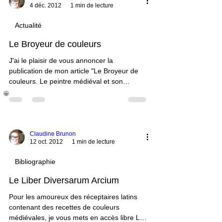
4 déc. 2012
1 min de lecture
Actualité
Le Broyeur de couleurs
J'ai le plaisir de vous annoncer la
publication de mon article "Le Broyeur de
couleurs. Le peintre médiéval et son
apprenti" dans le magazine grand public et
spécialisé dans la période du Moyen Age,
'Histoire et images médiévales' numéro 47,
décembre-janbier 2012/2013, pp.34-38,
actuellement en kiosque. Vous pouvez vous
Claudine Brunon
12 oct. 2012
1 min de lecture
le procurer dans vos maisons de la…
Bibliographie
Le Liber Diversarum Arcium
Pour les amoureux des réceptaires latins
contenant des recettes de couleurs
médiévales, je vous mets en accès libre Le