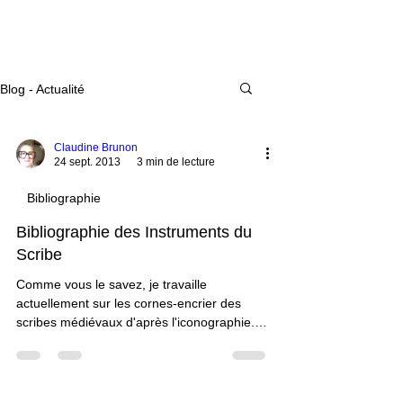
Actualité
Blog - Actualité
Claudine Brunon
24 sept. 2013
3 min de lecture
Bibliographie
Bibliographie des Instruments du
Scribe
Comme vous le savez, je travaille
actuellement sur les cornes-encrier des
scribes médiévaux d'après l'iconographie.
Aussi, j'ai rassemblé une mini bibliographie,
parfois avec l'aide précieuse de chercheurs.
Qu'ils en soient ici remerciés. (J'ai aussi
trouvé la plupart des références suivantes