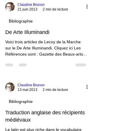
dans la bibliographie 'theleme' de l'Ecole
Claudine Brunon
21 juin 2013
2 min de lecture
des Chartes). AGATI (M.L.), "Il Libro
manoscritto. Introduzione alla…
Bibliographie
De Arte Illuminandi
Voici trois articles de Lecoy de la Marche
sur le De Arte Illuminandi. Cliquez ici Les
Références sont : Gazette des Beaux-arts
1885 tome XXXII pp.422-429, 1886 tome
XXXIII pps.54-61 et pp.144-153. A la fin du
troisième article, il est question des
récipients de l'enlumineur. Voici ce qu'il dit :
« Ici, des fourneaux allumés, ; là,…
Claudine Brunon
13 mai 2013
2 min de lecture
Bibliographie
Traduction anglaise des récipients
médiévaux
Le latin est plus riche dans le vocabulaire