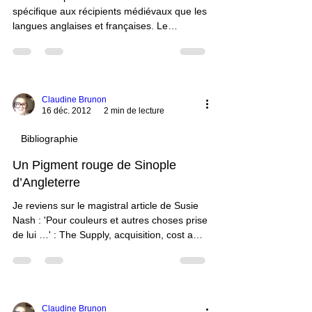
spécifique aux récipients médiévaux que les
langues anglaises et françaises. Le
vocabulaire français est cependant
beaucoup plus étoffé que l’anglais car la
langue française est issue de la langue
latine. L’anglais est pauvre en termes
spécifiques lorsqu’il s’agit de traduire les
Claudine Brunon
16 déc. 2012
2 min de lecture
contenants. Et les traductions anglaises
reflètent…
Bibliographie
Un Pigment rouge de Sinople
d’Angleterre
Je reviens sur le magistral article de Susie
Nash : 'Pour couleurs et autres choses prise
de lui …' : The Supply, acquisition, cost and
employment of painters' materials at the
burgundian court, c.1375-1419, publié dans
Trade in artists' materials. Market and
commerce in Europe to 1700, édité par Jo
Kirby, Susie Nash et Joanna…
Claudine Brunon