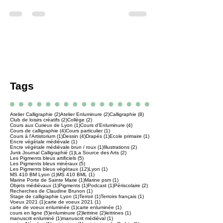
Liber Diversarum Arcium conservé à la
Bibliothèque universitaire de la Faculté de
médecine de Montpellier : Téléchargement
LATIN (LATIN étant le nom du fichier !!). Il
est extrait du Catalogue général des
manuscrits des bibliothèques publiques
des…
Tags
2 posts
2 posts
8 posts
Atelier Calligraphie
(2)
Atelier Enluminure
(2)
Calligraphie
(8)
2 posts
2 posts
Club de loisirs créatifs
(2)
Collège
(2)
1 post
4 posts
Cours aux Curieux de Lyon
(1)
Cours d'Enluminure
(4)
4 posts
1 post
Cours de calligraphie
(4)
Cours particulier
(1)
1 post
4 posts
1 post
1 post
Cours à l'Artistorium
(1)
Dessin
(4)
Drapés
(1)
Ecole primaire
(1)
1 post
Encre végétale médiévale
(1)
1 post
2 posts
Encre végétale médiévale brun / roux
(1)
Illustrations
(2)
1 post
2 posts
Junk Journal Calligraphié
(1)
La Source des Arts
(2)
5 posts
Les Pigments bleus artificiels
(5)
5 posts
Les Pigments bleus minéraux
(5)
12 posts
1 post
Les Pigments bleus végétaux
(12)
Lyon
(1)
1 post
1 post
MS 410 BM Lyon
(1)
MS 410 BML
(1)
1 post
1 post
Marine Porte de Sainte Marie
(1)
Marine psm
(1)
1 post
1 post
1 post
2 posts
Objets médiévaux
(1)
Pigments
(1)
Podcast
(1)
Périscolaire
(2)
1 post
Recherches de Claudine Brunon
(1)
1 post
1 post
1 post
Stage de calligraphie Lyon
(1)
Terroir
(1)
Terroirs français
(1)
1 post
1 post
Voeux 2021
(1)
carte de voeux 2021
(1)
1 post
1 post
carte de voeux enluminée
(1)
carte enluminée
(1)
5 posts
2 posts
2 posts
1 post
cours en ligne
(5)
enluminure
(2)
lettrine
(2)
lettrines
(1)
1 post
1 post
manuscrit enluminé
(1)
manuscrit médiéval
(1)