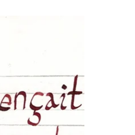
réalisé des livrets calligraphiés et
enluminés.