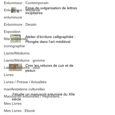
Enlumineur : Contemporain
Essai de vulgarisation de lettres
Enlumineur : Médiéval
incipitaires
enluminure
Enluminure : Dessin
Exposition
Atelier d'écriture calligraphiée :
fête médiévale
Plongée dans l'art médiéval
iconographie
Liants/Médiums
Liants/Médiums : gomme
Cirer les reliures de cuir et de
Liants/Médiums : oeuf
peaux
Livres
Livres / Presse / Actualités
manifestations culturelles
J'étudie un manuscrit enluminé du XIIe
Manuscrits enluminés / Représent...
siècle
Mes Livres
Mes Livres : Ebook