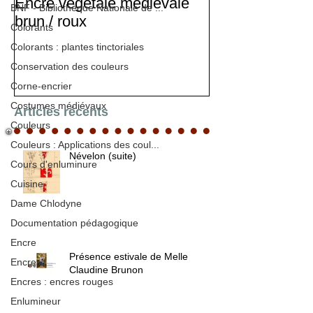
Encre végétale médiévale
Stage d'enlumi
BNF - Bibliothèque Nationale de ...
brun / roux
Colorants
Colorants : plantes tinctoriales
Conservation des couleurs
Corne-encrier
Costumes médiévaux
Articles récents
Couleurs
Couleurs : Applications des coul...
Névelon (suite)
Cours d'enluminure
Cuisine
Dame Chlodyne
Documentation pédagogique
Encre
Présence estivale de Melle
Encres
Claudine Brunon
Encres : encres rouges
Enlumineur