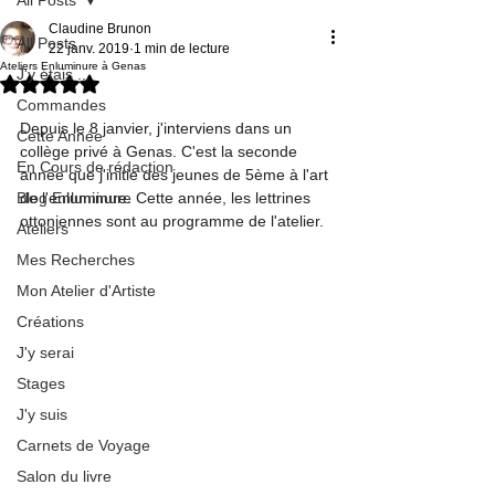
Claudine Brunon
All Posts
22 janv. 2019
1 min de lecture
Ateliers Enluminure à Genas
J'y étais ...
Noté NaN étoiles sur 5.
Commandes
Depuis le 8 janvier, j'interviens dans un 
Cette Année
collège privé à Genas. C'est la seconde 
En Cours de rédaction
année que j'initie des jeunes de 5ème à l'art 
Blog Enluminure
de l'enluminure. Cette année, les lettrines 
ottoniennes sont au programme de l'atelier.
Ateliers
Mes Recherches
Mon Atelier d'Artiste
Créations
J'y serai
Stages
J'y suis
Carnets de Voyage
Salon du livre