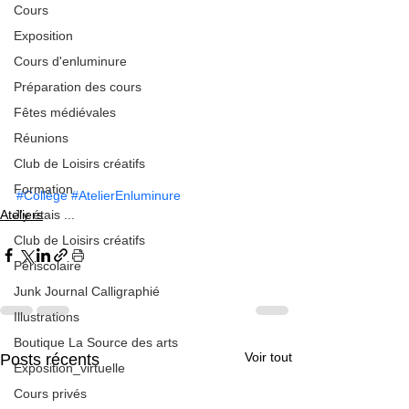
Cours
Exposition
Cours d'enluminure
Préparation des cours
Fêtes médiévales
Réunions
Club de Loisirs créatifs
Formation
#Collège
#AtelierEnluminure
J'y étais ...
Ateliers
Club de Loisirs créatifs
Périscolaire
Junk Journal Calligraphié
Illustrations
Boutique La Source des arts
Voir tout
Posts récents
Exposition_virtuelle
Cours privés