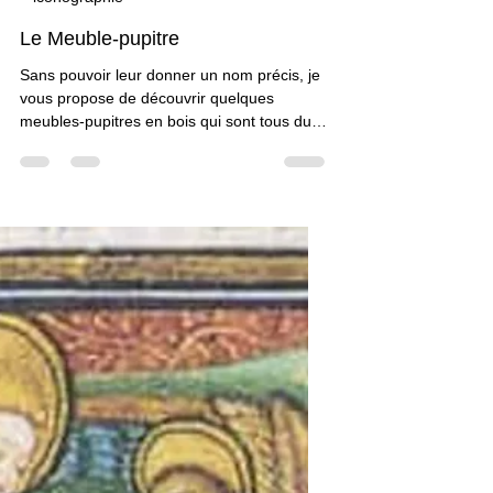
Claudine Brunon
30 sept. 2017
2 min de lecture
iconographie
Le Meuble-pupitre
Sans pouvoir leur donner un nom précis, je
vous propose de découvrir quelques
meubles-pupitres en bois qui sont tous du
même style et qui sont à l'usage des
copistes (Je suis preneuse de toute idée de
nom !). Ils peuvent être muni d'un dais, lui
aussi en bois. Ceux avec un dais semblent
être plus…