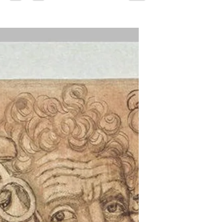
Encre
L’Aigle de saint Jean nimbé
Il y a 2 ans, j'avais publié ces images du
combat entre le diablotin qui renverse
l'encrier de saint Jean et l'aigle, attribut de
ce dernier (>>voir l'article de 2015 ICI).
Aujourd'hui mon corpus de ces scènes a
quelques peu grossi et je veux isoler les
images de l'aigle nimbé qui se tient à côté…