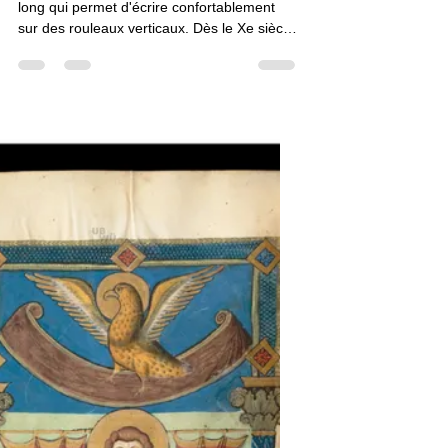
Claudine Brunon
5 oct. 2016
1 min de lecture
iconographie
Pupitre long
Je viens d'isoler une sorte de pupitre très
long qui permet d'écrire confortablement
sur des rouleaux verticaux. Dès le Xe siècle,
on observe des tablettes oblongues sur
lesquelles le copiste écrit sur un format
inhabituel. Au XIIIe siècle, nous trouvons un
pupitre démesurément grand au regard du
bifeuillet à écrire. Au XIVe siècle, naît une…