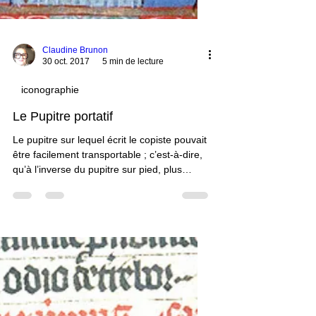
Claudine Brunon
30 oct. 2017
5 min de lecture
iconographie
Le Pupitre portatif
Le pupitre sur lequel écrit le copiste pouvait
être facilement transportable ; c’est-à-dire,
qu’à l’inverse du pupitre sur pied, plus
massif et donc plus lourd, et qui était fixe,
solidaire du pied, le pupitre portatif pouvait
se poser sur les genoux ou bien sur tout
autre meuble, notamment une table et une
escabelle. Les images…