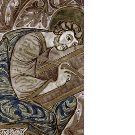
au point les ancêtres des lunettes pour les
moines. La pierre de lecture est née. C'est
une lentille plan-convexe en verre. En 1267,
Roger Bacon reprend dans son Opus
Majus, les idées du savant arabe Alhazen
(965-1038) (voir Opticae thesaurus
Alhazeni Arabis ou le Trésor de l'Optique)
et…