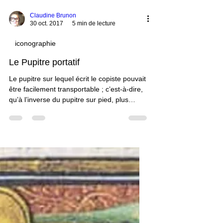
Claudine Brunon
30 oct. 2017
5 min de lecture
iconographie
Le Pupitre portatif
Le pupitre sur lequel écrit le copiste pouvait
être facilement transportable ; c’est-à-dire,
qu’à l’inverse du pupitre sur pied, plus
massif et donc plus lourd, et qui était fixe,
solidaire du pied, le pupitre portatif pouvait
se poser sur les genoux ou bien sur tout
autre meuble, notamment une table et une
escabelle. Les images…