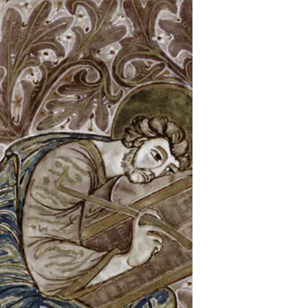
au point les ancêtres des lunettes pour les
moines. La pierre de lecture est née. C'est
une lentille plan-convexe en verre. En 1267,
Roger Bacon reprend dans son Opus
Majus, les idées du savant arabe Alhazen
(965-1038) (voir Opticae thesaurus
Alhazeni Arabis ou le Trésor de l'Optique)
et…