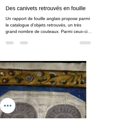
Claudine Brunon
6 févr. 2014
2 min de lecture
iconographie
Des canivets retrouvés en fouille
Un rapport de fouille anglais propose parmi
le catalogue d'objets retrouvés, un très
grand nombre de couteaux. Parmi ceux-ci,
j'ai pu identifié trois formes qui pourraient
bien être les canivets de copiste. Il s'agit
des types 3 et 5 identifés par Albert