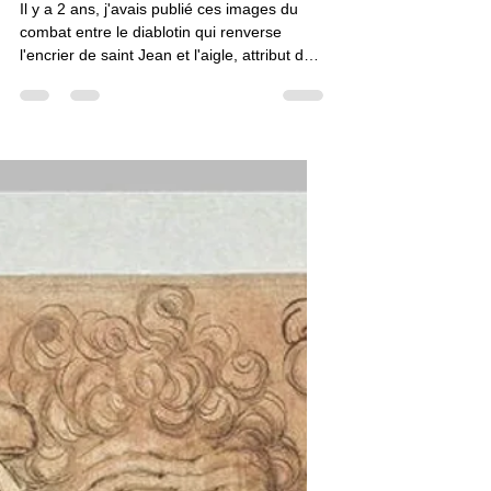
Claudine Brunon
1 août 2017
2 min de lecture
Encre
L’Aigle de saint Jean nimbé
Il y a 2 ans, j'avais publié ces images du
combat entre le diablotin qui renverse
l'encrier de saint Jean et l'aigle, attribut de
ce dernier (>>voir l'article de 2015 ICI).
Aujourd'hui mon corpus de ces scènes a
quelques peu grossi et je veux isoler les
images de l'aigle nimbé qui se tient à côté…