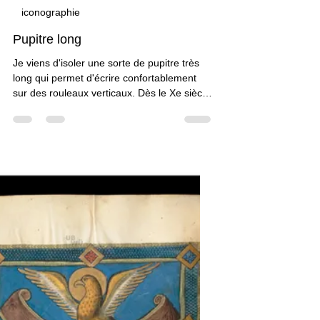
Claudine Brunon
5 oct. 2016
1 min de lecture
iconographie
Pupitre long
Je viens d'isoler une sorte de pupitre très
long qui permet d'écrire confortablement
sur des rouleaux verticaux. Dès le Xe siècle,
on observe des tablettes oblongues sur
lesquelles le copiste écrit sur un format
inhabituel. Au XIIIe siècle, nous trouvons un
pupitre démesurément grand au regard du
bifeuillet à écrire. Au XIVe siècle, naît une…