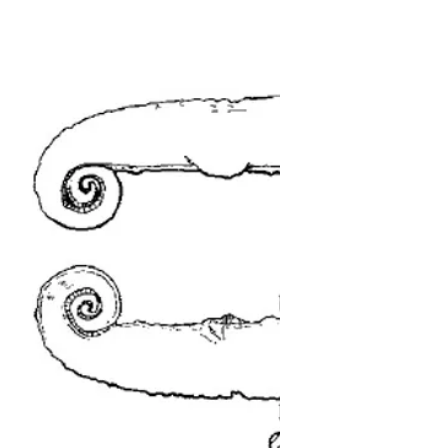
iconographie
Le scriptionale
Comme cet exemple de saint Jérôme, les
auteurs n'utilisent pas seulement des
pupitres pour faire reposer le support sur
lequel ils écrivent. Le scriptionale est aussi
employé ! En voici quelques exemples. Le
premier meuble portable du genre dont j'ai
pu trouvé l'image remonte au IXe siècle. Sa
forme est très longue. Cette enluminure a…