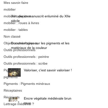
Mes savoir-faire
mobilier
mobilier : pupitres
J'étudie un manuscrit enluminé du XIIe
siècle
mobilier : roues à livres
mobilier : tables
Non classé
Objets archéologiques
Documentaires sur les pigments et les
matériaux de la couleur
Outils professionnels
Outils professionnels : peintre
Outils professionnels : scribe
Pigments
Valoriser, c'est savoir valoriser !
pigments
Pigments : Pigments minéraux
Réceptaires
Récipients
Encre végétale médiévale brun /
roux
Lettrage médiéval ?