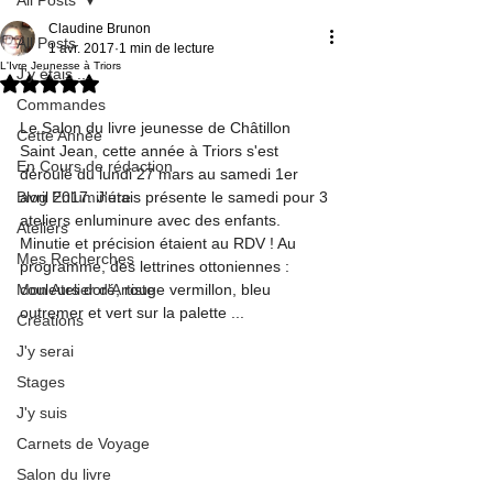
Claudine Brunon
All Posts
1 avr. 2017
1 min de lecture
L'Ivre Jeunesse à Triors
J'y étais ...
Noté NaN étoiles sur 5.
Commandes
Le Salon du livre jeunesse de Châtillon 
Cette Année
Saint Jean, cette année à Triors s'est 
En Cours de rédaction
déroulé du lundi 27 mars au samedi 1er 
Blog Enluminure
avril 2017. J'étais présente le samedi pour 3 
ateliers enluminure avec des enfants. 
Ateliers
Minutie et précision étaient au RDV ! Au 
Mes Recherches
programme, des lettrines ottoniennes : 
Mon Atelier d'Artiste
couleurs doré, rouge vermillon, bleu 
outremer et vert sur la palette ...
Créations
J'y serai
Stages
J'y suis
Carnets de Voyage
Salon du livre