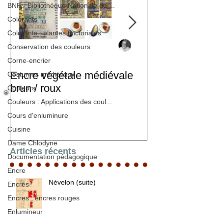
BNF - Bibliothèque Nationale de ...
Colorants
Colorants : plantes tinctoriales
Conservation des couleurs
Corne-encrier
Encre végétale médiévale
Stage d'enlumi
Costumes médiévaux
brun / roux
Couleurs
Couleurs : Applications des coul...
Cours d'enluminure
Cuisine
Dame Chlodyne
Articles récents
Documentation pédagogique
Encre
Névelon (suite)
Encres
Encres : encres rouges
Enlumineur