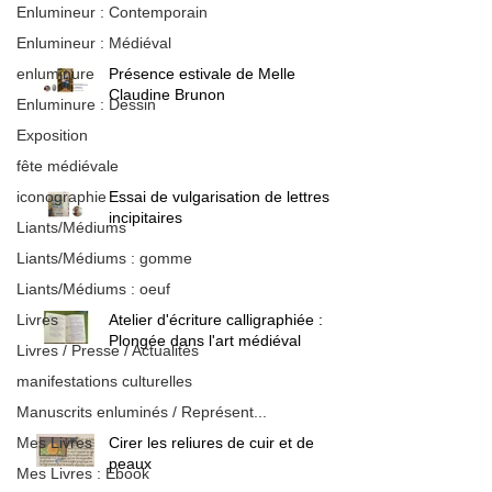
Enlumineur : Contemporain
Enlumineur : Médiéval
enluminure
Présence estivale de Melle
Claudine Brunon
Enluminure : Dessin
Exposition
fête médiévale
iconographie
Essai de vulgarisation de lettres
incipitaires
Liants/Médiums
Liants/Médiums : gomme
Liants/Médiums : oeuf
Livres
Atelier d'écriture calligraphiée :
Plongée dans l'art médiéval
Livres / Presse / Actualités
manifestations culturelles
Manuscrits enluminés / Représent...
Mes Livres
Cirer les reliures de cuir et de
peaux
Mes Livres : Ebook