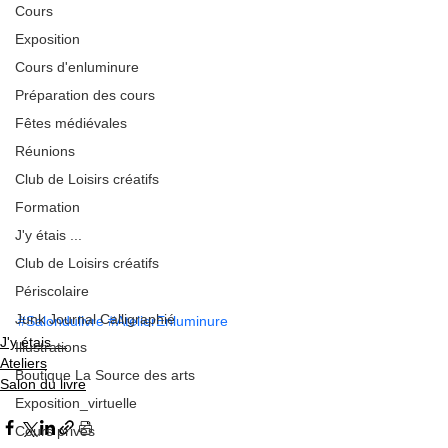
Cours
Exposition
Cours d'enluminure
Préparation des cours
Fêtes médiévales
Réunions
Club de Loisirs créatifs
Formation
J'y étais ...
Club de Loisirs créatifs
Périscolaire
Junk Journal Calligraphié
#Salondulivre
#AtelierEnluminure
J'y étais ...
Illustrations
Ateliers
Boutique La Source des arts
Salon du livre
Exposition_virtuelle
Cours privés