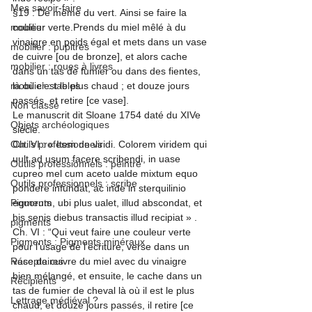
Mes savoir-faire
§19 : De même du vert. 
Ainsi se faire la 
mobilier
couleur verte.
Prends du miel mêlé à du 
vinaigre en poids égal et mets dans un vase 
mobilier : pupitres
de cuivre [ou de bronze], et alors cache 
mobilier : roues à livres
dans un tas de fumier ou dans des fientes, 
mobilier : tables
là où c’est le plus chaud ; et douze jours 
passés, et retire [ce vase].
Non classé
Le manuscrit dit Sloane 1754 daté du XIVe 
Objets archéologiques
siècle.
Outils professionnels
Ch. VI : « Item de viridi. Colorem viridem qui 
uult ad usum facere scribendi, in uase 
Outils professionnels : peintre
cupreo mel cum aceto ualde mixtum equo 
Outils professionnels : scribe
pondere infundat, ac inde in sterquilinio 
Pigments
equorum, ubi plus ualet, illud abscondat, et 
bis senis diebus transactis illud recipiat »
 .
pigments
Ch. VI : “Qui veut faire une couleur verte 
Pigments : Pigments minéraux
pour l’usage de l’écriture, verse dans un 
Réceptaires
vase de cuivre du miel avec du vinaigre 
bien mélangé, et ensuite, le cache dans un 
Récipients
tas de fumier de cheval là où il est le plus 
Lettrage médiéval ?
chaud, et douze jours passés, il retire [ce 