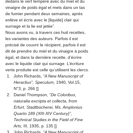
dedans le vert tempéré avec du miel et du 
vinaigre de poids égal et mets dans un tas 
de fumier pendant deux semaines, après 
enlève et écris avec le [liquide] clair qui 
surnage et la lie est jetée”.
Nous avons vu, à travers ces huit recettes, 
les variantes des auteurs. Parfois il est 
précisé de couvrir le récipient, parfois il est 
dit de prendre du miel et du vinaigre à poids 
égal, et dans la dernière recette, d’écrire 
avec le liquide clair qui surnage. L’écriture 
verte produite est celle qu’utilisent les clercs.
John Richards, 
“A New Manuscript of 
Heraclius”, Speculum,
 1940, Vol.15, 
N°3, p. 266
 [
]
Daniel Thompson, 
“De Coloribus, 
naturalia excripta et collecta, from 
Erfurt, Stadtbücherei, Ms. Amplonius 
Quarto 189 (XIII-XIV Century)”, 
Technical Studies in the Field of Fine 
Arts,
 III, 1935, p. 135
 [
]
John Richards, 
“A New Manuscript of 