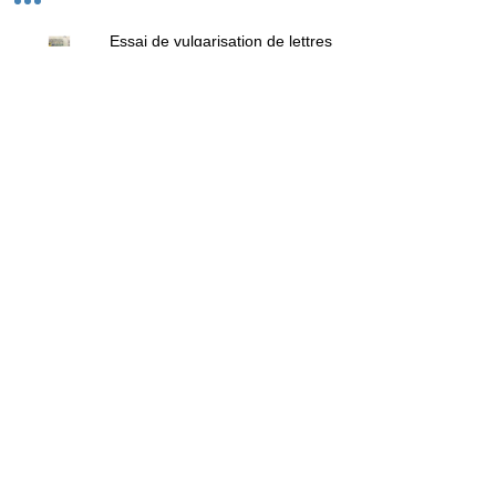
Essai de vulgarisation de lettres
incipitaires
Atelier d'écriture calligraphiée :
Plongée dans l'art médiéval
Cirer les reliures de cuir et de
peaux
J'étudie un manuscrit enluminé du XIIe
siècle