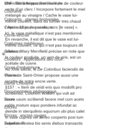
BNF - Bibliothèque Nationale de ...
cherches à te procurer l’écriture de couleur 
verte d’un clerc / 
Incorpore fortement le miel 
Colorants
mélangé au vinaigre / 
Cache le vase lui-
Colorants : plantes tinctoriales
même couvert, dans du fumier très chaud 
Conservation des couleurs
/ 
Après 12 jours passés, sors [le vase] ».
Ici, le vase métallique n’est pas mentionné. 
Corne-encrier
En revanche, il est dit que le vase est lui-
Costumes médiévaux
même couvert, ce qui n’est pas toujours dit 
Couleurs
ailleurs. 
Mary Merrifield précise en note que 
la couleur produite, un vert-de-gris, est un 
Couleurs : Applications des coul...
acétate de cuivre.
Cours d'enluminure
Au XIIIe siècle, le 
De Coloribus faciendis
 de 
Cuisine
Pierre de Saint-Omer propose aussi une 
recette de notre encre verte.
Dame Chlodyne
§157 : « Item de viridi eris quo modofit pro 
Documentation pédagogique
scribendo. Colorem viridem qui vult ad 
Encre
suum usum scribendi facere mel cum aceto 
valde mixtum equo pondere infundat ac 
Encres
deinde in sterquilinio equorum ubi plus calet 
Encres : encres rouges
in vase cuprea vel aereo cooperto posi tum 
Enlumineur
sepeliat. Postea bis senis diebus transactis 