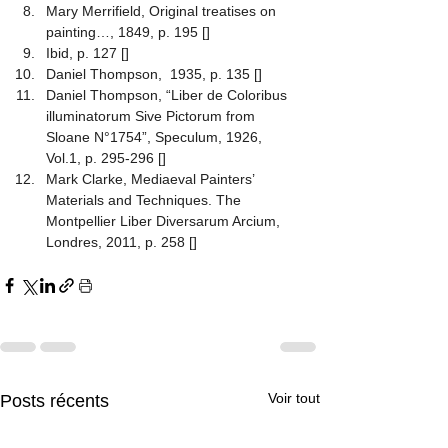
Mary Merrifield, Original treatises on 
painting…, 1849, p. 195
 [
]
Ibid, p. 127
 [
]
Daniel Thompson, 
 1935, p. 135
 [
]
Daniel Thompson, “Liber de Coloribus 
illuminatorum Sive Pictorum from 
Sloane N°1754”, Speculum, 1926, 
Vol.1, p. 295-296
 [
]
Mark Clarke, Mediaeval Painters’ 
Materials and Techniques. The 
Montpellier Liber Diversarum Arcium, 
Londres, 2011, p. 258
 [
]
Voir tout
Posts récents