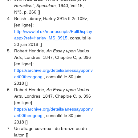
Heraclius”, Speculum,
 1940, Vol.15, 
N°3, p. 266
 [
]
British Library, Harley 3915 ff.2r-109v, 
[en ligne] : 
http://www.bl.uk/manuscripts/FullDisplay.
aspx?ref=Harley_MS_3915
, consulté le 
30 juin 2018
 [
]
Robert Hendrie, 
An Essay upon Varius 
Arts
, Londres, 1847, Chapitre C, p. 396 
[en ligne] : 
https://archive.org/details/anessayuponv
ari00theogoog
 , consulté le 30 juin 
2018
 [
]
Robert Hendrie, 
An Essay upon Varius 
Arts
, Londres, 1847, Chapitre C, p. 396 
[en ligne] : 
https://archive.org/details/anessayuponv
ari00theogoog
 , consulté le 30 juin 
2018
 [
]
Un alliage cuivreux : du bronze ou du 
laiton
 [
]