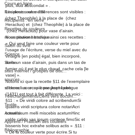
Cours en ligne
plus, illud abscondat »
 . 
Récipients : en métal
Les deux seules différences sont visibles : 
(chez Theophile) à la place de 
 (chez 
Récipients : en verre
Heraclius) et 
 (chez Theophile) à la place de 
Recettes de couleurs
 (chez Heraclius) pour vase d’airain
.
reconstitution historique
Nous pouvons traduire ainsi ces recettes : 
« Qui veut faire une couleur verte pour 
Salon du livre
l’usage de l’écriture, verse du miel avec du 
Science
vinaigre [en poids] égal, bien incorporé, 
Scribe
dans un vase d’airain, puis dans un tas de 
fumier où il est le plus chaud, cache cela [le 
sites internet / groupes de disc...
vase] ».
sources
Notons ici que la recette §11 de l’exemplaire 
sources : sources iconographiques
d’Heraclius recopié par Jean Lebègue 
(1431) est tout à fait différente. La voici :
Téléchargements/Liens vers docum...
§11 : « De viridi colore ad scribendum
Si 
Textile
quaeris viridi scriptura colore notari
Acri 
Actualité
commissum melli miscebis acetum
Hinc 
valde calido vas ipsum contege fimo
Sic et 
Apprenti / Praticien des couleurs
bissenis hoc extrahe solibus actis »
 .
§11 : 
Bibliographie
« De la couleur verte pour écrire.
Si tu 