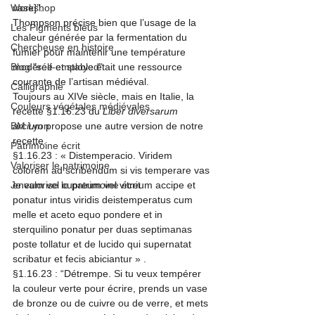
Workshop
vase]”.
Thompson précise bien que l’usage de la 
Les Pigments bleus
chaleur générée par la fermentation du 
Chercheuse en histoire
fumier pour maintenir une température 
Blog "self-employed"
modérée et stable était une ressource 
courante de l’artisan médiéval.
Calligraphie
Toujours au XIVe siècle, mais en Italie, la 
Couleurs végétales médiévales
recette §1.16.23 du 
Liber diversarum 
BM Lyon
arcium
 propose une autre version de notre 
recette.
Patrimoine écrit
§1.16.23 : « Distemperacio. Viridem 
Valoriser le patrimoine
colorem ad scribendum si vis temperare vas 
Je valorise le patrimoine écrit
eneum vel cupreum vel vitreum accipe et 
ponatur intus viridis deistemperatus cum 
melle et aceto equo pondere et in 
sterquilino ponatur per duas septimanas 
poste tollatur et de lucido qui supernatat 
scribatur et fecis abiciantur »
 .
§1.16.23 : “Détrempe. 
Si tu veux tempérer 
la couleur verte pour écrire, prends un vase 
de bronze ou de cuivre ou de verre, et mets 