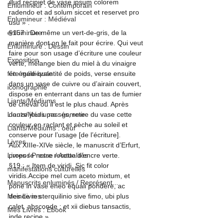
illud recipiet de vase ipsum colorem 
Enlumineur : Contemporain
radendo et ad solum siccet et reservet pro 
Enlumineur : Médiéval
usu »
 .
enluminure
§157 : De même un vert-de-gris, de la 
manière dont on le fait pour écrire. 
Qui veut 
Enluminure : Dessin
faire pour son usage d’écriture une couleur 
Exposition
verte, mélange bien du miel à du vinaigre 
fête médiévale
en égale quantité de poids, verse ensuite 
dans un vase de cuivre ou d’airain couvert, 
iconographie
dispose en enterrant dans un tas de fumier 
Liants/Médiums
de cheval où il est le plus chaud. Après 
Liants/Médiums : gomme
douze jours passés, retire du vase cette 
couleur en raclant et sèche au soleil et 
Liants/Médiums : oeuf
conserve pour l’usage [de l’écriture].
Livres
Aux XIIIe-XIVe siècle, le manuscrit d’Erfurt, 
Livres / Presse / Actualités
propose notre recette d’encre verte.
§19 : « Item de viridi. 
Sic fit color 
manifestations culturelles
viridis.
Accipe mel cum aceto mixtum, et 
Manuscrits enluminés / Représent...
pone in vase eneo equali pondere, ac 
Mes Livres
deinde in sterquilinio sive fimo, ubi plus 
calet, absconde ; et xii diebus tansactis, 
Mes Livres : Ebook
inde recipe »
 .