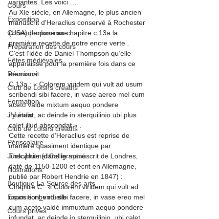
variantes. Les voici …
Cours
Au XIe siècle, en Allemagne, le plus ancien 
Exposition
manuscrit d’Heraclius conservé à Rochester 
Cours d'enluminure
(USA) propose au chapitre c.13a la 
première recette de notre encre verte
 . 
Préparation des cours
C’est l’idée de Daniel Thompson qu’elle 
Fêtes médiévales
apparaisse pour la première fois dans ce 
Réunions
manuscrit
 .
C.13a : « Colorem viridem qui vult ad usum 
Club de Loisirs créatifs
scribendi sibi facere, in vase aereo mel cum 
Formation
aceto valde mixtum aequo pondere 
J'y étais ...
infundat, ac deinde in sterquilinio ubi plus 
calet illud abscondat »
 .
Club de Loisirs créatifs
Cette recette d’Heraclius est reprise de 
Périscolaire
manière quasiment identique par 
Junk Journal Calligraphié
Théophile (dans le manuscrit de Londres
, 
daté de 1150-1200 et écrit en Allemagne, 
Illustrations
publié par Robert Hendrie en 1847
) :
Boutique La Source des arts
Chapitre C : « Colorem viridem qui vult ad 
Exposition_virtuelle
usum scribendi sibi facere, in vase ereo mel 
cum aceto valdè immuxtum aequo pondere 
Cours privés
infundat, ac deinde in sterquilinio, ubi calet 