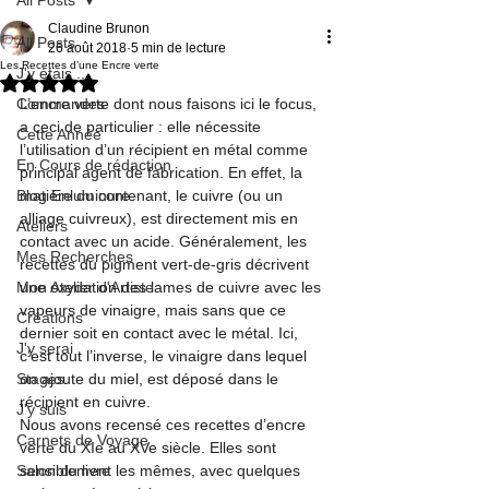
Claudine Brunon
All Posts
26 août 2018
5 min de lecture
Les Recettes d’une Encre verte
J'y étais ...
Noté NaN étoiles sur 5.
Commandes
L’encre verte dont nous faisons ici le focus, 
a ceci de particulier : elle nécessite 
Cette Année
l’utilisation d’un récipient en métal comme 
En Cours de rédaction
principal agent de fabrication. En effet, la 
Blog Enluminure
matière du contenant, le cuivre (ou un 
alliage cuivreux), est directement mis en 
Ateliers
contact avec un acide. Généralement, les 
Mes Recherches
recettes du pigment vert-de-gris décrivent 
Mon Atelier d'Artiste
une oxydation des lames de cuivre avec les 
vapeurs de vinaigre, mais sans que ce 
Créations
dernier soit en contact avec le métal. Ici, 
J'y serai
c’est tout l’inverse, le vinaigre dans lequel 
Stages
on ajoute du miel, est déposé dans le 
récipient en cuivre.
J'y suis
Nous avons recensé ces recettes d’encre 
Carnets de Voyage
verte du XIe au XVe siècle. Elles sont 
Salon du livre
sensiblement les mêmes, avec quelques 