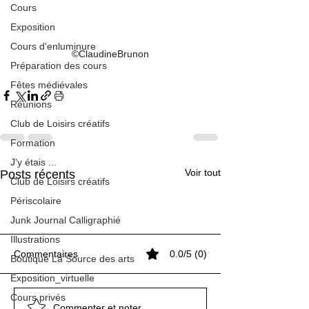
Cours
Exposition
Cours d'enluminure
©ClaudineBrunon
Préparation des cours
Fêtes médiévales
Réunions
Club de Loisirs créatifs
Formation
J'y étais ...
Voir tout
Posts récents
Club de Loisirs créatifs
Périscolaire
Junk Journal Calligraphié
Illustrations
Commentaires
0.0/5 (0)
Boutique La Source des arts
Névelon (suite)
Névelon (suite)
Exposition_virtuelle
Cours privés
Présence estivale de
Essai de vulgarisation de
Présence estivale de
Essai de vulgarisation de
Présence estivale de
Commenter et noter...