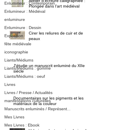
Atelier d'écriture calligraphiée :
Enlumineur : Contemporain
Plongée dans l'art médiéval
Enlumineur : Médiéval
enluminure
Enluminure : Dessin
Cirer les reliures de cuir et de
Exposition
peaux
fête médiévale
iconographie
Liants/Médiums
J'étudie un manuscrit enluminé du XIIe
Liants/Médiums : gomme
siècle
Liants/Médiums : oeuf
Livres
Livres / Presse / Actualités
Documentaires sur les pigments et les
manifestations culturelles
matériaux de la couleur
Manuscrits enluminés / Représent...
Mes Livres
Mes Livres : Ebook