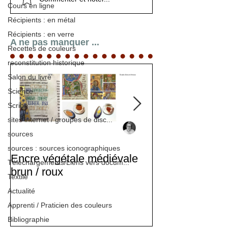
Cours en ligne
Melle Claudine Brunon
lettres incipitaires
Melle Claudine Brunon
lettres incipitaires
Melle Claudine Brunon
Récipients : en métal
Récipients : en verre
A ne pas manquer ...
Recettes de couleurs
reconstitution historique
Salon du livre
Science
Scribe
sites internet / groupes de disc...
sources
sources : sources iconographiques
Encre végétale médiévale
Stage d'enlumi
Téléchargements/Liens vers docum...
brun / roux
Textile
Actualité
Apprenti / Praticien des couleurs
Bibliographie