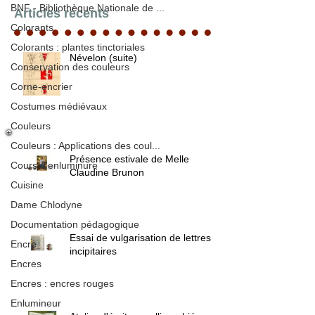
BNF - Bibliothèque Nationale de ...
Articles récents
Colorants
Colorants : plantes tinctoriales
Névelon (suite)
Conservation des couleurs
Corne-encrier
Costumes médiévaux
Couleurs
Couleurs : Applications des coul...
Présence estivale de Melle
Cours d'enluminure
Claudine Brunon
Cuisine
Dame Chlodyne
Documentation pédagogique
Essai de vulgarisation de lettres
Encre
incipitaires
Encres
Encres : encres rouges
Enlumineur