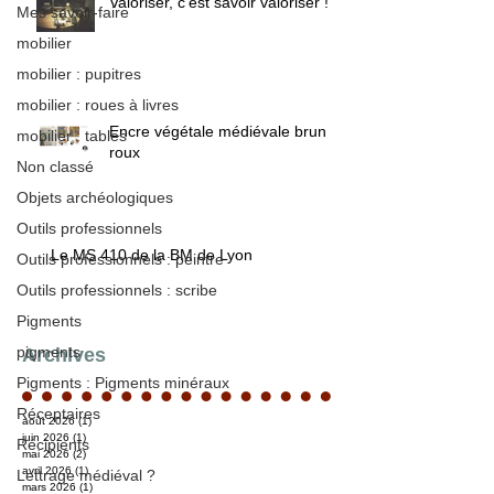
Valoriser, c'est savoir valoriser !
Mes savoir-faire
mobilier
mobilier : pupitres
mobilier : roues à livres
Encre végétale médiévale brun /
mobilier : tables
roux
Non classé
Objets archéologiques
Outils professionnels
Le MS 410 de la BM de Lyon
Outils professionnels : peintre
Outils professionnels : scribe
Pigments
pigments
Archives
Pigments : Pigments minéraux
Réceptaires
août 2026
(1)
1 post
juin 2026
(1)
1 post
Récipients
mai 2026
(2)
2 posts
avril 2026
(1)
1 post
Lettrage médiéval ?
mars 2026
(1)
1 post