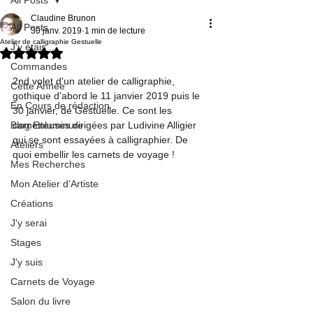
Claudine Brunon
All Posts
30 janv. 2019
1 min de lecture
Atelier de calligraphie Gestuelle
J'y étais ...
Noté NaN étoiles sur 5.
Commandes
2nd volet d'un atelier de calligraphie, 
Cette Année
gothique d'abord le 11 janvier 2019 puis le 
En Cours de rédaction
30 janvier, de Gestuelle. Ce sont les 
Blog Enluminure
carnetteuses dirigées par Ludivine Alligier 
qui se sont essayées à calligraphier. De 
Ateliers
quoi embellir les carnets de voyage !
Mes Recherches
Mon Atelier d'Artiste
Créations
J'y serai
Stages
J'y suis
Carnets de Voyage
Salon du livre