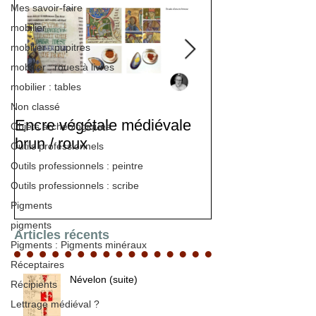
Mes savoir-faire
mobilier
mobilier : pupitres
mobilier : roues à livres
mobilier : tables
Non classé
Encre végétale médiévale
Stage d'enlumi
Objets archéologiques
brun / roux
Outils professionnels
Outils professionnels : peintre
Outils professionnels : scribe
Pigments
pigments
Articles récents
Pigments : Pigments minéraux
Réceptaires
Névelon (suite)
Récipients
Lettrage médiéval ?