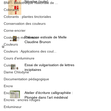
Névelon (suite)
BNF - Bibliothèque Nationale de ...
Colorants
Colorants : plantes tinctoriales
Conservation des couleurs
Corne-encrier
Présence estivale de Melle
Costumes médiévaux
Claudine Brunon
Couleurs
Couleurs : Applications des coul...
Cours d'enluminure
Essai de vulgarisation de lettres
Cuisine
incipitaires
Dame Chlodyne
Documentation pédagogique
Encre
Atelier d'écriture calligraphiée :
Encres
Plongée dans l'art médiéval
Encres : encres rouges
Enlumineur