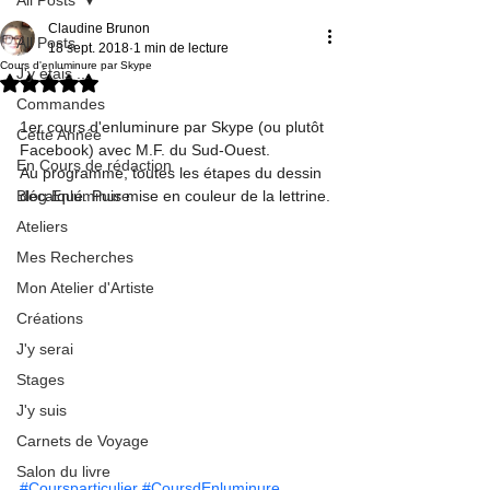
Claudine Brunon
All Posts
18 sept. 2018
1 min de lecture
Cours d'enluminure par Skype
J'y étais ...
Noté NaN étoiles sur 5.
Commandes
1er cours d'enluminure par Skype (ou plutôt 
Cette Année
Facebook) avec M.F. du Sud-Ouest.
En Cours de rédaction
Au programme, toutes les étapes du dessin 
Blog Enluminure
décalqué. Puis mise en couleur de la lettrine.
Ateliers
Mes Recherches
Mon Atelier d'Artiste
Créations
J'y serai
Stages
J'y suis
Carnets de Voyage
Salon du livre
#Coursparticulier
#CoursdEnluminure