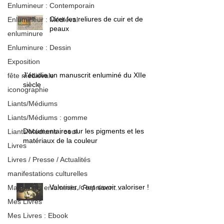
Enlumineur : Contemporain
Cirer les reliures de cuir et de
Enlumineur : Médiéval
peaux
enluminure
Enluminure : Dessin
Exposition
J'étudie un manuscrit enluminé du XIIe
fête médiévale
siècle
iconographie
Liants/Médiums
Liants/Médiums : gomme
Documentaires sur les pigments et les
Liants/Médiums : oeuf
matériaux de la couleur
Livres
Livres / Presse / Actualités
manifestations culturelles
Valoriser, c'est savoir valoriser !
Manuscrits enluminés / Représent...
Mes Livres
Mes Livres : Ebook