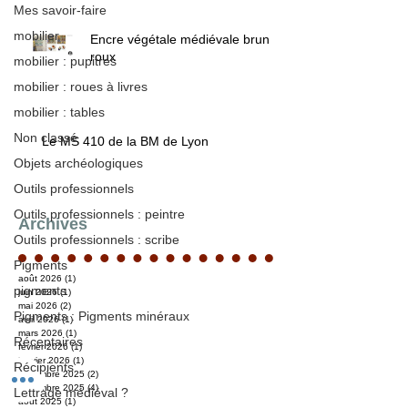
Mes savoir-faire
mobilier
Encre végétale médiévale brun /
roux
mobilier : pupitres
mobilier : roues à livres
mobilier : tables
Non classé
Le MS 410 de la BM de Lyon
Objets archéologiques
Outils professionnels
Outils professionnels : peintre
Archives
Outils professionnels : scribe
Pigments
août 2026
(1)
1 post
pigments
juin 2026
(1)
1 post
mai 2026
(2)
2 posts
Pigments : Pigments minéraux
avril 2026
(1)
1 post
mars 2026
(1)
1 post
Réceptaires
février 2026
(1)
1 post
janvier 2026
(1)
1 post
Récipients
décembre 2025
(2)
2 posts
novembre 2025
(4)
4 posts
Lettrage médiéval ?
août 2025
(1)
1 post