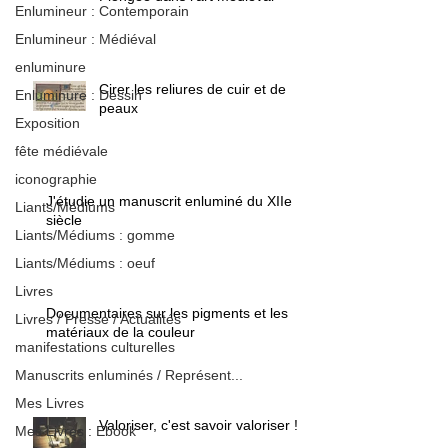
Enlumineur : Contemporain
Enlumineur : Médiéval
enluminure
Cirer les reliures de cuir et de
Enluminure : Dessin
peaux
Exposition
fête médiévale
iconographie
J'étudie un manuscrit enluminé du XIIe
Liants/Médiums
siècle
Liants/Médiums : gomme
Liants/Médiums : oeuf
Livres
Documentaires sur les pigments et les
Livres / Presse / Actualités
matériaux de la couleur
manifestations culturelles
Manuscrits enluminés / Représent...
Mes Livres
Valoriser, c'est savoir valoriser !
Mes Livres : Ebook