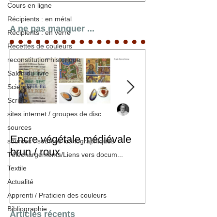
Cours en ligne
Récipients : en métal
A ne pas manquer ...
Récipients : en verre
Recettes de couleurs
reconstitution historique
Salon du livre
Science
Scribe
sites internet / groupes de disc...
sources
Encre végétale médiévale
Stage d'enlumi
sources : sources iconographiques
brun / roux
Téléchargements/Liens vers docum...
Textile
Actualité
Apprenti / Praticien des couleurs
Bibliographie
Articles récents