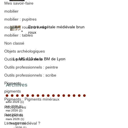
Mes savoir-faire
mobilier
mobilier : pupitres
Encre végétale médiévale brun /
mobilier : roues à livres
roux
mobilier : tables
Non classé
Objets archéologiques
Le MS 410 de la BM de Lyon
Outils professionnels
Outils professionnels : peintre
Outils professionnels : scribe
Pigments
Archives
pigments
Pigments : Pigments minéraux
août 2026
(1)
1 post
juin 2026
(1)
1 post
Réceptaires
mai 2026
(2)
2 posts
Récipients
avril 2026
(1)
1 post
mars 2026
(1)
1 post
Lettrage médiéval ?
février 2026
(1)
1 post
janvier 2026
(1)
1 post