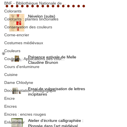
BNF - Bibliothèque Nationale de ...
Colorants
Névelon (suite)
Colorants : plantes tinctoriales
Conservation des couleurs
Corne-encrier
Costumes médiévaux
Couleurs
Présence estivale de Melle
Couleurs : Applications des coul...
Claudine Brunon
Cours d'enluminure
Cuisine
Dame Chlodyne
Essai de vulgarisation de lettres
Documentation pédagogique
incipitaires
Encre
Encres
Encres : encres rouges
Atelier d'écriture calligraphiée :
Enlumineur
Plongée dans l'art médiéval