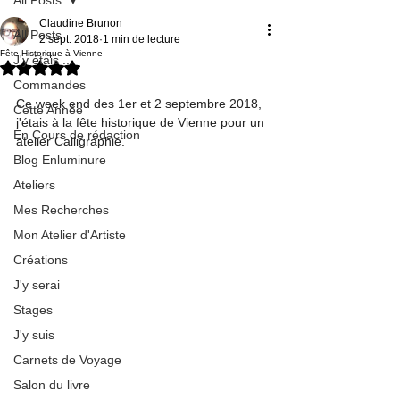
Claudine Brunon
All Posts
2 sept. 2018
1 min de lecture
Fête Historique à Vienne
J'y étais ...
Noté NaN étoiles sur 5.
Commandes
Ce week end des 1er et 2 septembre 2018, 
Cette Année
j'étais à la fête historique de Vienne pour un 
En Cours de rédaction
atelier Calligraphie.
Blog Enluminure
Ateliers
Mes Recherches
Mon Atelier d'Artiste
Créations
J'y serai
Stages
J'y suis
Carnets de Voyage
Salon du livre