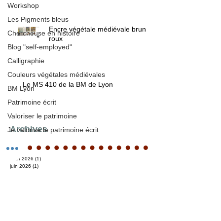
Workshop
Les Pigments bleus
Encre végétale médiévale brun /
Chercheuse en histoire
roux
Blog "self-employed"
Calligraphie
Couleurs végétales médiévales
Le MS 410 de la BM de Lyon
BM Lyon
Patrimoine écrit
Valoriser le patrimoine
Archives
Je valorise le patrimoine écrit
août 2026
(1)
1 post
juin 2026
(1)
1 post
mai 2026
(2)
2 posts
avril 2026
(1)
1 post
mars 2026
(1)
1 post
février 2026
(1)
1 post
janvier 2026
(1)
1 post
décembre 2025
(2)
2 posts
novembre 2025
(4)
4 posts