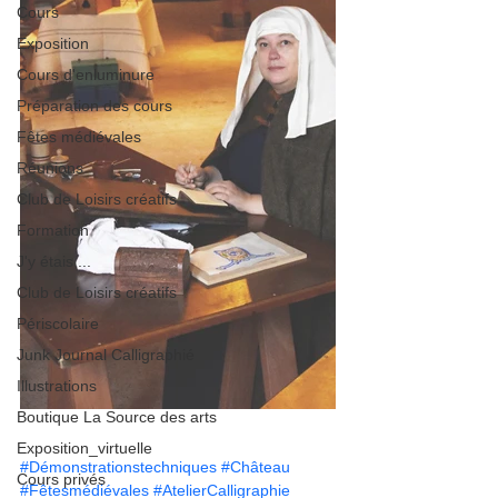
Cours
Exposition
Cours d'enluminure
Préparation des cours
Fêtes médiévales
Réunions
Club de Loisirs créatifs
Formation
J'y étais ...
Club de Loisirs créatifs
Périscolaire
Junk Journal Calligraphié
Illustrations
Boutique La Source des arts
Exposition_virtuelle
#Démonstrationstechniques
#Château
Cours privés
#Fêtesmédiévales
#AtelierCalligraphie