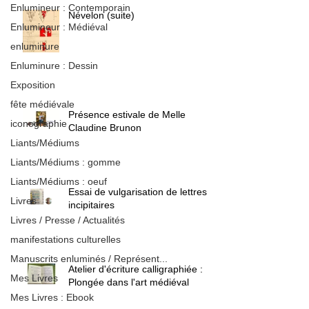
Enlumineur : Contemporain
Névelon (suite)
Enlumineur : Médiéval
enluminure
Enluminure : Dessin
Exposition
fête médiévale
Présence estivale de Melle
iconographie
Claudine Brunon
Liants/Médiums
Liants/Médiums : gomme
Liants/Médiums : oeuf
Essai de vulgarisation de lettres
Livres
incipitaires
Livres / Presse / Actualités
manifestations culturelles
Manuscrits enluminés / Représent...
Atelier d'écriture calligraphiée :
Mes Livres
Plongée dans l'art médiéval
Mes Livres : Ebook