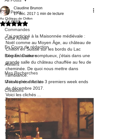
Claudine Brunon
All Posts
17 déc. 2017
1 min de lecture
Au Château de Chillon
J'y étais ...
Noté NaN étoiles sur 5.
Commandes
J'ai participé à la Maisonnée médiévale : 
Cette Année
Noël comme au Moyen Âge, au château de 
En Cours de rédaction
Chillon en Suisse sur les bords du Lac 
Blog Enluminure
Léman. Cadre somptueux, j'étais dans une 
grande salle du château chauffée au feu de 
Ateliers
cheminée. De quoi nous mettre dans 
Mes Recherches
l'ambiance.
Mon Atelier d'Artiste
J'étais présente les 3 premiers week ends 
de décembre 2017.
Créations
Voici les clichés ...
J'y serai
Stages
J'y suis
Carnets de Voyage
Salon du livre