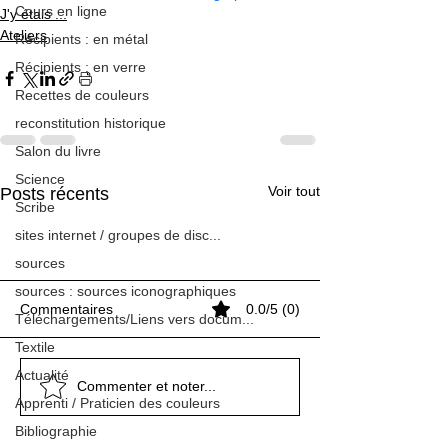
Cours en ligne
J'y étais ...
Ateliers
Récipients : en métal
Récipients : en verre
Recettes de couleurs
reconstitution historique
Salon du livre
Science
Voir tout
Posts récents
Scribe
sites internet / groupes de disc...
sources
sources : sources iconographiques
Commentaires
0.0/5 (0)
Téléchargements/Liens vers docum...
Textile
Le Roman de Renart
Le Roman de Renart
Actualité
Stage de Septembre 2020
Cartes de voeux au
Stage de Septembre 2020
Cartes de voeux au
Stage de Septembre 2020
Commenter et noter...
Apprenti / Praticien des couleurs
avec Marine
périscolaire de St-Priest
avec Marine
périscolaire de St-Priest
avec Marine
Bibliographie