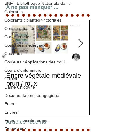
BNF - Bibliothèque Nationale de ...
A ne pas manquer ...
Colorants
Colorants : plantes tinctoriales
Conservation des couleurs
Corne-encrier
Costumes médiévaux
Couleurs
Couleurs : Applications des coul...
Cours d'enluminure
Encre végétale médiévale
Stage d'enlumi
Cuisine
brun / roux
Dame Chlodyne
Documentation pédagogique
Encre
Encres
Encres : encres rouges
Articles récents
Enlumineur