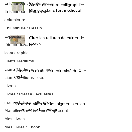
Enlumineur : Contemporain
Atelier d'écriture calligraphiée :
Plongée dans l'art médiéval
Enlumineur : Médiéval
enluminure
Enluminure : Dessin
Exposition
Cirer les reliures de cuir et de
peaux
fête médiévale
iconographie
Liants/Médiums
Liants/Médiums : gomme
J'étudie un manuscrit enluminé du XIIe
siècle
Liants/Médiums : oeuf
Livres
Livres / Presse / Actualités
manifestations culturelles
Documentaires sur les pigments et les
matériaux de la couleur
Manuscrits enluminés / Représent...
Mes Livres
Mes Livres : Ebook