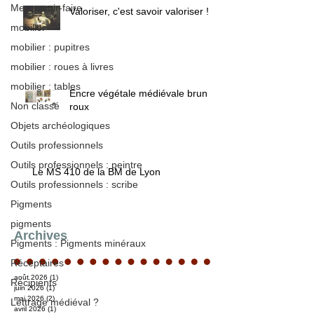
Mes savoir-faire
Valoriser, c'est savoir valoriser !
mobilier
mobilier : pupitres
mobilier : roues à livres
mobilier : tables
Encre végétale médiévale brun /
Non classé
roux
Objets archéologiques
Outils professionnels
Outils professionnels : peintre
Le MS 410 de la BM de Lyon
Outils professionnels : scribe
Pigments
pigments
Archives
Pigments : Pigments minéraux
Réceptaires
août 2026
(1)
1 post
Récipients
juin 2026
(1)
1 post
mai 2026
(2)
2 posts
Lettrage médiéval ?
avril 2026
(1)
1 post