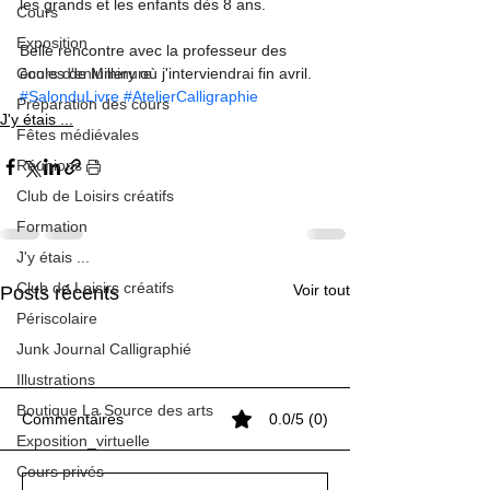
les grands et les enfants dès 8 ans. 
Cours
Exposition
Belle rencontre avec la professeur des 
Cours d'enluminure
écoles de Millery où j'interviendrai fin avril.
#SalonduLivre
#AtelierCalligraphie
Préparation des cours
J'y étais ...
Fêtes médiévales
Réunions
Club de Loisirs créatifs
Formation
J'y étais ...
Club de Loisirs créatifs
Voir tout
Posts récents
Périscolaire
Junk Journal Calligraphié
Illustrations
Boutique La Source des arts
Commentaires
0.0/5 (0)
Exposition_virtuelle
Cours privés
Le Roman de Renart
Le Roman de Renart