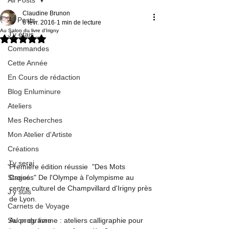
Claudine Brunon
All Posts
6 févr. 2016
1 min de lecture
Au Salon du livre d'Irigny
J'y étais ...
Noté NaN étoiles sur 5.
Commandes
Cette Année
En Cours de rédaction
Blog Enluminure
Ateliers
Mes Recherches
Mon Atelier d'Artiste
Créations
J'y serai
Première édition réussie  "Des Mots 
Stages
Croisés" De l'Olympe à l'olympisme au 
centre culturel de Champvillard d'Irigny près 
J'y suis
de Lyon.
Carnets de Voyage
Salon du livre
Au programme : ateliers calligraphie pour 