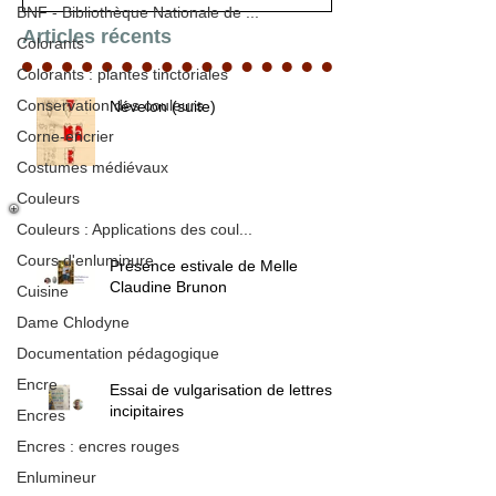
BNF - Bibliothèque Nationale de ...
Articles récents
Colorants
Colorants : plantes tinctoriales
Conservation des couleurs
Névelon (suite)
Corne-encrier
Costumes médiévaux
Couleurs
Couleurs : Applications des coul...
Cours d'enluminure
Présence estivale de Melle
Claudine Brunon
Cuisine
Dame Chlodyne
Documentation pédagogique
Encre
Essai de vulgarisation de lettres
incipitaires
Encres
Encres : encres rouges
Enlumineur