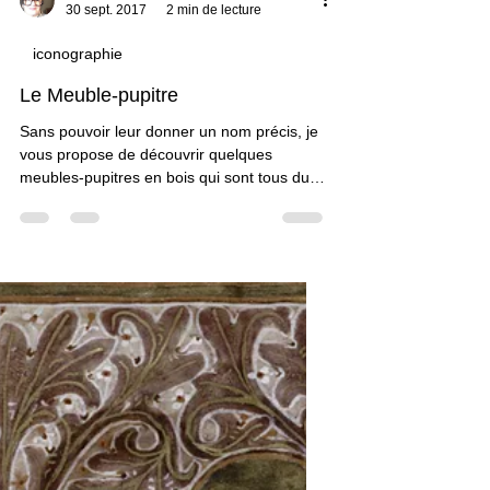
Claudine Brunon
30 sept. 2017
2 min de lecture
iconographie
Le Meuble-pupitre
Sans pouvoir leur donner un nom précis, je
vous propose de découvrir quelques
meubles-pupitres en bois qui sont tous du
même style et qui sont à l'usage des
copistes (Je suis preneuse de toute idée de
nom !). Ils peuvent être muni d'un dais, lui
aussi en bois. Ceux avec un dais semblent
être plus…