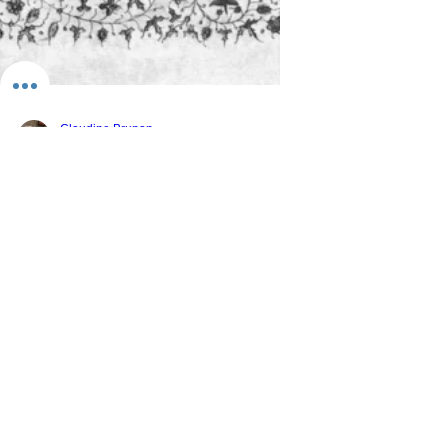
Claudine Brunon
27 août 2016
2 min de lecture
iconographie
Une Crédence pour les écrivains