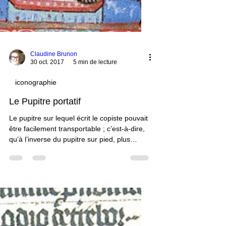
Claudine Brunon
30 oct. 2017
5 min de lecture
iconographie
Le Pupitre portatif
Le pupitre sur lequel écrit le copiste pouvait
être facilement transportable ; c’est-à-dire,
qu’à l’inverse du pupitre sur pied, plus
massif et donc plus lourd, et qui était fixe,
solidaire du pied, le pupitre portatif pouvait
se poser sur les genoux ou bien sur tout
autre meuble, notamment une table et une