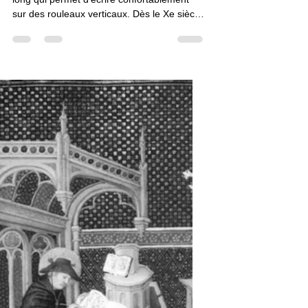
Claudine Brunon
5 oct. 2016
1 min de lecture
iconographie
Pupitre long
Je viens d'isoler une sorte de pupitre très
long qui permet d'écrire confortablement
sur des rouleaux verticaux. Dès le Xe siècle,
on observe des tablettes oblongues sur
lesquelles le copiste écrit sur un format
inhabituel. Au XIIIe siècle, nous trouvons un
pupitre démesurément grand au regard du
bifeuillet à écrire. Au XIVe siècle, naît une…