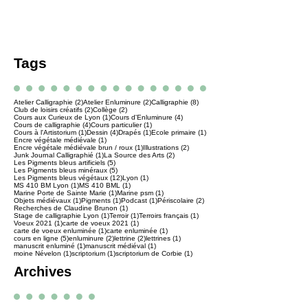
une approche différente des miniatures
médiévales ». Etaient mis sur le même plan,
les sources…
Tags
2 posts
2 posts
8 posts
Atelier Calligraphie
(2)
Atelier Enluminure
(2)
Calligraphie
(8)
2 posts
2 posts
Club de loisirs créatifs
(2)
Collège
(2)
1 post
4 posts
Cours aux Curieux de Lyon
(1)
Cours d'Enluminure
(4)
4 posts
1 post
Cours de calligraphie
(4)
Cours particulier
(1)
1 post
4 posts
1 post
1 post
Cours à l'Artistorium
(1)
Dessin
(4)
Drapés
(1)
Ecole primaire
(1)
1 post
Encre végétale médiévale
(1)
1 post
2 posts
Encre végétale médiévale brun / roux
(1)
Illustrations
(2)
1 post
2 posts
Junk Journal Calligraphié
(1)
La Source des Arts
(2)
5 posts
Les Pigments bleus artificiels
(5)
5 posts
Les Pigments bleus minéraux
(5)
12 posts
1 post
Les Pigments bleus végétaux
(12)
Lyon
(1)
1 post
1 post
MS 410 BM Lyon
(1)
MS 410 BML
(1)
1 post
1 post
Marine Porte de Sainte Marie
(1)
Marine psm
(1)
1 post
1 post
1 post
2 posts
Objets médiévaux
(1)
Pigments
(1)
Podcast
(1)
Périscolaire
(2)
1 post
Recherches de Claudine Brunon
(1)
1 post
1 post
1 post
Stage de calligraphie Lyon
(1)
Terroir
(1)
Terroirs français
(1)
1 post
1 post
Voeux 2021
(1)
carte de voeux 2021
(1)
1 post
1 post
carte de voeux enluminée
(1)
carte enluminée
(1)
5 posts
2 posts
2 posts
1 post
cours en ligne
(5)
enluminure
(2)
lettrine
(2)
lettrines
(1)
1 post
1 post
manuscrit enluminé
(1)
manuscrit médiéval
(1)
1 post
1 post
1 post
moine Névelon
(1)
scriptorium
(1)
scriptorium de Corbie
(1)
Archives