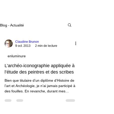
Actualité
Blog - Actualité
Claudine Brunon
9 oct. 2013
2 min de lecture
enluminure
L’archéo-iconographie appliquée à
l’étude des peintres et des scribes
Bien que titulaire d’un diplôme d’Histoire de
l’art et Archéologie, je n’ai jamais participé à
des fouilles. En revanche, durant mes
études, j’ai amorcé une fouille visuelle des
miniatures avec Danièle Alexandre-Bidon,
archéo-iconographe. Elle est la co-auteure
d’un article : « L'archéo-iconographie: pour