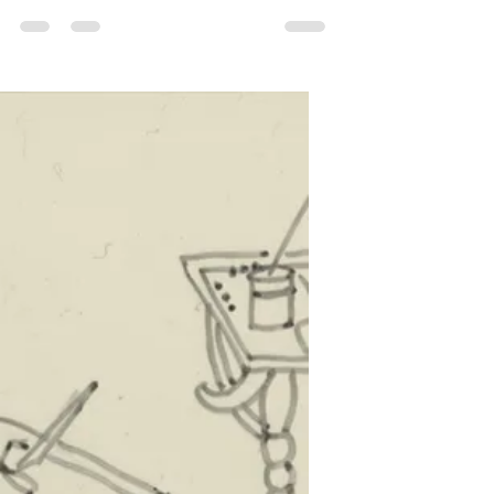
j'ai voulu isoler les tables sur lesquelles le
peintre disposait ses couleurs pour peindre.
Il peut s'agir de coquillages remplis de
pigments ou de godets ronds. Voici trois
exemples de tables basses : Dessins de
Claudine Brunon faits à partir des
enluminures suivantes :A : 3ème quart du…