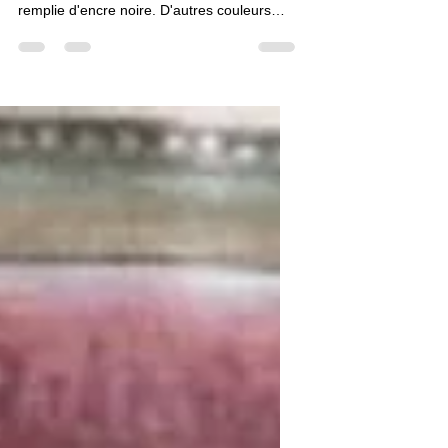
Souvent seul encrier figuré dans les
représentations de scribes, la corne est
remplie d'encre noire. D'autres couleurs
(rouge, jaune, vert ou bleu) peuvent être
associées au travail du copiste. Dans ce
cas, nous trouvons, deux, voir trois cornes-
encriers. Voici des enluminures avec trois
encriers remplies d'encre, souvent de
couleurs. Cornes-encriers remplies de
rouge pour…