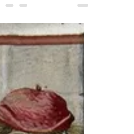
Pour faire suite à l'article précédent, voici
des cornes-encriers décorées avec du doré,
peut-être de l'or. Dans le dernier exemple,
on voit que les cornes sont reliées à un
cordon ou une chaînette se terminant par
un bouchon. st Jean (Historisches Archiv
der Stadt Köln HAStK 7010 312 folio 160r)
Xe siècle St Luc…