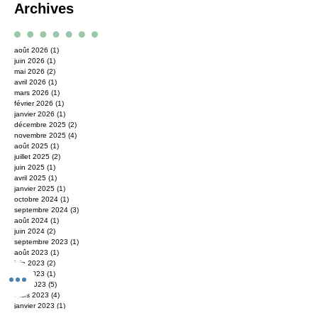
5 posts
2 posts
2 posts
1 post
cours en ligne
(5)
enluminure
(2)
lettrine
(2)
lettrines
(1)
1 post
1 post
manuscrit enluminé
(1)
manuscrit médiéval
(1)
1 post
1 post
1 post
moine Névelon
(1)
scriptorium
(1)
scriptorium de Corbie
(1)
Archives
août 2026
(1)
1 post
juin 2026
(1)
1 post
mai 2026
(2)
2 posts
avril 2026
(1)
1 post
mars 2026
(1)
1 post
février 2026
(1)
1 post
janvier 2026
(1)
1 post
décembre 2025
(2)
2 posts
novembre 2025
(4)
4 posts
août 2025
(1)
1 post
juillet 2025
(2)
2 posts
juin 2025
(1)
1 post
avril 2025
(1)
1 post
janvier 2025
(1)
1 post
octobre 2024
(1)
1 post
septembre 2024
(3)
3 posts
août 2024
(1)
1 post
juin 2024
(2)
2 posts
septembre 2023
(1)
1 post
août 2023
(1)
1 post
juin 2023
(2)
2 posts
mai 2023
(1)
1 post
avril 2023
(5)
5 posts