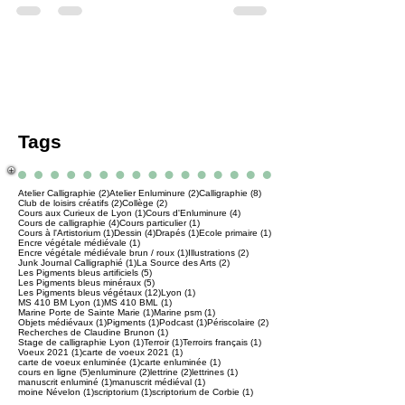
Corbie. Découvrez comment tracer des
lettres au décor...
Tags
2 posts
2 posts
8 posts
Atelier Calligraphie
(2)
Atelier Enluminure
(2)
Calligraphie
(8)
2 posts
2 posts
Club de loisirs créatifs
(2)
Collège
(2)
1 post
4 posts
Cours aux Curieux de Lyon
(1)
Cours d'Enluminure
(4)
4 posts
1 post
Cours de calligraphie
(4)
Cours particulier
(1)
1 post
4 posts
1 post
1 post
Cours à l'Artistorium
(1)
Dessin
(4)
Drapés
(1)
Ecole primaire
(1)
1 post
Encre végétale médiévale
(1)
1 post
2 posts
Encre végétale médiévale brun / roux
(1)
Illustrations
(2)
1 post
2 posts
Junk Journal Calligraphié
(1)
La Source des Arts
(2)
5 posts
Les Pigments bleus artificiels
(5)
5 posts
Les Pigments bleus minéraux
(5)
12 posts
1 post
Les Pigments bleus végétaux
(12)
Lyon
(1)
1 post
1 post
MS 410 BM Lyon
(1)
MS 410 BML
(1)
1 post
1 post
Marine Porte de Sainte Marie
(1)
Marine psm
(1)
1 post
1 post
1 post
2 posts
Objets médiévaux
(1)
Pigments
(1)
Podcast
(1)
Périscolaire
(2)
1 post
Recherches de Claudine Brunon
(1)
1 post
1 post
1 post
Stage de calligraphie Lyon
(1)
Terroir
(1)
Terroirs français
(1)
1 post
1 post
Voeux 2021
(1)
carte de voeux 2021
(1)
1 post
1 post
carte de voeux enluminée
(1)
carte enluminée
(1)