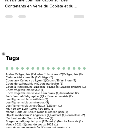
Le mardi 6 décembre 2016 à 11h40, je
faisais une communication sur Les
Contenants en Verre du Copiste et du
Peintre au Colloque...
Tags
2 posts
2 posts
8 posts
Atelier Calligraphie
(2)
Atelier Enluminure
(2)
Calligraphie
(8)
2 posts
2 posts
Club de loisirs créatifs
(2)
Collège
(2)
1 post
4 posts
Cours aux Curieux de Lyon
(1)
Cours d'Enluminure
(4)
4 posts
1 post
Cours de calligraphie
(4)
Cours particulier
(1)
1 post
4 posts
1 post
1 post
Cours à l'Artistorium
(1)
Dessin
(4)
Drapés
(1)
Ecole primaire
(1)
1 post
Encre végétale médiévale
(1)
1 post
2 posts
Encre végétale médiévale brun / roux
(1)
Illustrations
(2)
1 post
2 posts
Junk Journal Calligraphié
(1)
La Source des Arts
(2)
5 posts
Les Pigments bleus artificiels
(5)
5 posts
Les Pigments bleus minéraux
(5)
12 posts
1 post
Les Pigments bleus végétaux
(12)
Lyon
(1)
1 post
1 post
MS 410 BM Lyon
(1)
MS 410 BML
(1)
1 post
1 post
Marine Porte de Sainte Marie
(1)
Marine psm
(1)
1 post
1 post
1 post
2 posts
Objets médiévaux
(1)
Pigments
(1)
Podcast
(1)
Périscolaire
(2)