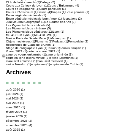
2 posts
2 posts
8 posts
Atelier Calligraphie
(2)
Atelier Enluminure
(2)
Calligraphie
(8)
2 posts
2 posts
Club de loisirs créatifs
(2)
Collège
(2)
1 post
4 posts
Cours aux Curieux de Lyon
(1)
Cours d'Enluminure
(4)
4 posts
1 post
Cours de calligraphie
(4)
Cours particulier
(1)
1 post
4 posts
1 post
1 post
Cours à l'Artistorium
(1)
Dessin
(4)
Drapés
(1)
Ecole primaire
(1)
1 post
Encre végétale médiévale
(1)
1 post
2 posts
Encre végétale médiévale brun / roux
(1)
Illustrations
(2)
1 post
2 posts
Junk Journal Calligraphié
(1)
La Source des Arts
(2)
5 posts
Les Pigments bleus artificiels
(5)
5 posts
Les Pigments bleus minéraux
(5)
12 posts
1 post
Les Pigments bleus végétaux
(12)
Lyon
(1)
1 post
1 post
MS 410 BM Lyon
(1)
MS 410 BML
(1)
1 post
1 post
Marine Porte de Sainte Marie
(1)
Marine psm
(1)
1 post
1 post
1 post
2 posts
Objets médiévaux
(1)
Pigments
(1)
Podcast
(1)
Périscolaire
(2)
1 post
Recherches de Claudine Brunon
(1)
1 post
1 post
1 post
Stage de calligraphie Lyon
(1)
Terroir
(1)
Terroirs français
(1)
1 post
1 post
Voeux 2021
(1)
carte de voeux 2021
(1)
1 post
1 post
carte de voeux enluminée
(1)
carte enluminée
(1)
5 posts
2 posts
2 posts
1 post
cours en ligne
(5)
enluminure
(2)
lettrine
(2)
lettrines
(1)
1 post
1 post
manuscrit enluminé
(1)
manuscrit médiéval
(1)
1 post
1 post
1 post
moine Névelon
(1)
scriptorium
(1)
scriptorium de Corbie
(1)
Archives
août 2026
(1)
1 post
juin 2026
(1)
1 post
mai 2026
(2)
2 posts
avril 2026
(1)
1 post
mars 2026
(1)
1 post
février 2026
(1)
1 post
janvier 2026
(1)
1 post
décembre 2025
(2)
2 posts