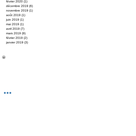
février 2020
(1)
1 post
décembre 2019
(6)
6 posts
novembre 2019
(1)
1 post
août 2019
(1)
1 post
juin 2019
(1)
1 post
mai 2019
(1)
1 post
avril 2019
(7)
7 posts
mars 2019
(9)
9 posts
février 2019
(2)
2 posts
janvier 2019
(3)
3 posts