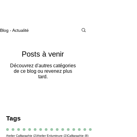
Actualité
Blog - Actualité
Posts à venir
Découvrez d'autres catégories
de ce blog ou revenez plus
tard.
Tags
2 posts
2 posts
8 posts
Atelier Calligraphie
(2)
Atelier Enluminure
(2)
Calligraphie
(8)