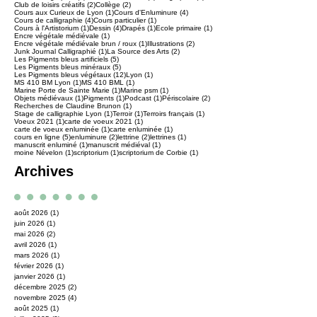
2 posts
2 posts
Club de loisirs créatifs
(2)
Collège
(2)
1 post
4 posts
Cours aux Curieux de Lyon
(1)
Cours d'Enluminure
(4)
4 posts
1 post
Cours de calligraphie
(4)
Cours particulier
(1)
1 post
4 posts
1 post
1 post
Cours à l'Artistorium
(1)
Dessin
(4)
Drapés
(1)
Ecole primaire
(1)
1 post
Encre végétale médiévale
(1)
1 post
2 posts
Encre végétale médiévale brun / roux
(1)
Illustrations
(2)
1 post
2 posts
Junk Journal Calligraphié
(1)
La Source des Arts
(2)
5 posts
Les Pigments bleus artificiels
(5)
5 posts
Les Pigments bleus minéraux
(5)
12 posts
1 post
Les Pigments bleus végétaux
(12)
Lyon
(1)
1 post
1 post
MS 410 BM Lyon
(1)
MS 410 BML
(1)
1 post
1 post
Marine Porte de Sainte Marie
(1)
Marine psm
(1)
1 post
1 post
1 post
2 posts
Objets médiévaux
(1)
Pigments
(1)
Podcast
(1)
Périscolaire
(2)
1 post
Recherches de Claudine Brunon
(1)
1 post
1 post
1 post
Stage de calligraphie Lyon
(1)
Terroir
(1)
Terroirs français
(1)
1 post
1 post
Voeux 2021
(1)
carte de voeux 2021
(1)
1 post
1 post
carte de voeux enluminée
(1)
carte enluminée
(1)
5 posts
2 posts
2 posts
1 post
cours en ligne
(5)
enluminure
(2)
lettrine
(2)
lettrines
(1)
1 post
1 post
manuscrit enluminé
(1)
manuscrit médiéval
(1)
1 post
1 post
1 post
moine Névelon
(1)
scriptorium
(1)
scriptorium de Corbie
(1)
Archives
août 2026
(1)
1 post
juin 2026
(1)
1 post
mai 2026
(2)
2 posts
avril 2026
(1)
1 post
mars 2026
(1)
1 post
février 2026
(1)
1 post
janvier 2026
(1)
1 post
décembre 2025
(2)
2 posts
novembre 2025
(4)
4 posts
août 2025
(1)
1 post