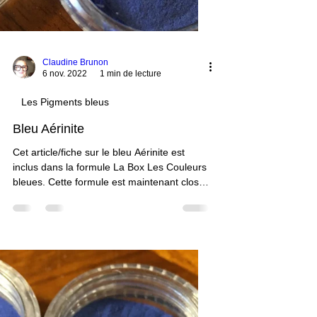
Claudine Brunon
6 nov. 2022
1 min de lecture
Les Pigments bleus
Bleu Aérinite
Cet article/fiche sur le bleu Aérinite est
inclus dans la formule La Box Les Couleurs
bleues. Cette formule est maintenant close.
Vous pouvez néanmoins accéder à toutes
les fiches sur les couleurs bleues en vous
abonnant et en vous inscrivant à la formule
ci-après. Vous aurez accès à une 20aine de
fiches.