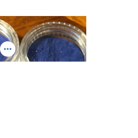
Les Pigments bleus
Bleu Azurite
Cet article/fiche sur le bleu azurite est inclus
dans la formule La Box Les Couleurs
bleues. Cette formule est maintenant close.
Vous pouvez néanmoins accéder à toutes
les fiches sur les couleurs bleues en vous
abonnant et en vous inscrivant à la formule
ci-après. Vous aurez accès à une 20aine de
fiches.