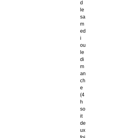
d
le
sa
m
ed
i
ou
le
di
m
an
ch
e
(4
h
so
it
de
ux
foi