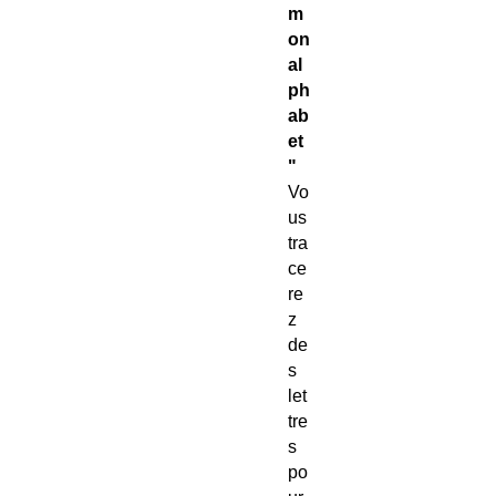
m
on
al
ph
ab
et
"
Vo
us
tra
ce
re
z
de
s
let
tre
s
po