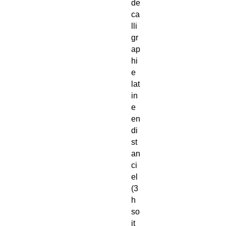
de
ca
lli
gr
ap
hi
e
lat
in
e
en
di
st
an
ci
el
(3
h
so
it