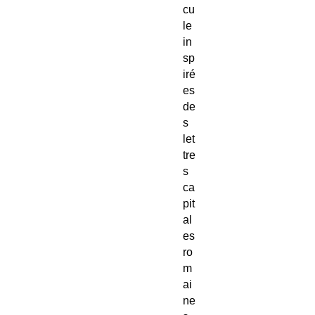
cu
le
in
sp
iré
es
de
s
let
tre
s
ca
pit
al
es
ro
m
ai
ne