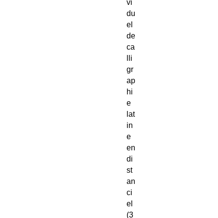
vi
du
el
de
ca
lli
gr
ap
hi
e
lat
in
e
en
di
st
an
ci
el
(3