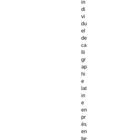
in
di
vi
du
el
de
ca
lli
gr
ap
hi
e
lat
in
e
en
pr
és
en
tie