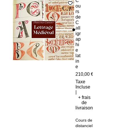
C
ou
rs
de
C
all
igr
ap
hi
e
lat
in
e
210,00 €
Taxe
Incluse
|
+ frais
de
livraison
Cours de calligraphie en
distanciel