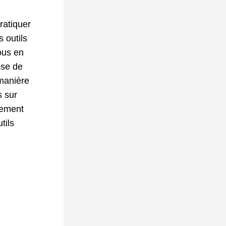
atiquer 
 outils 
ous en 
se de 
manière 
 sur 
nement 
ils 