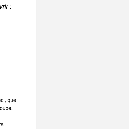
ir :
ci, que 
roupe.
s 