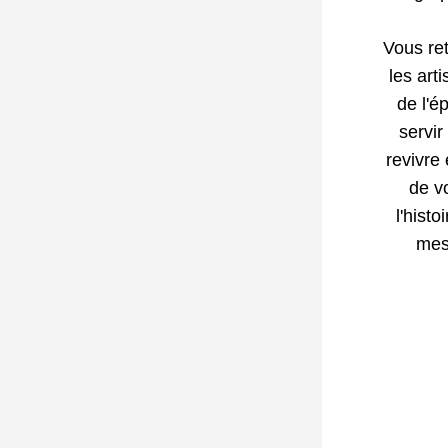
Vous ret
les arti
de l'é
servir
revivre 
de v
l'hist
mes 