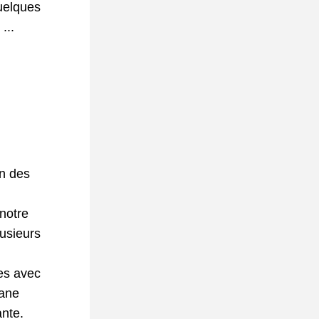
uelques 
... 
n des 
notre 
usieurs 
es avec 
ane 
nte.