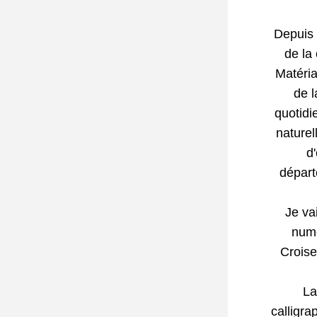
Depuis 
de la 
Matéria
de l
quotidi
naturel
d
départ
Je va
numé
Croise
 La
calligr