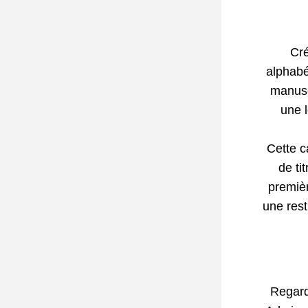
Cré
alphabé
manusc
une 
Cette ca
de ti
premièr
une rest
Regard