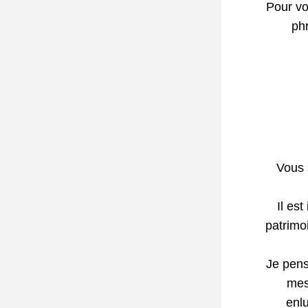
Pour vot
phr
Vous s
Il est
patrimo
Je pens
mes
enl