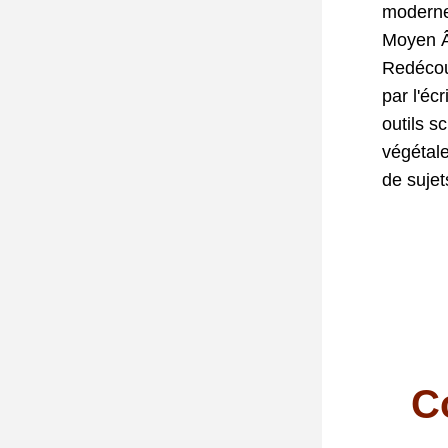
moderne
Moyen Â
Redécou
par l'éc
outils s
végétale
de sujet
C