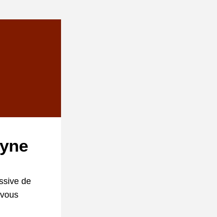
dyne
ssive de 
vous 