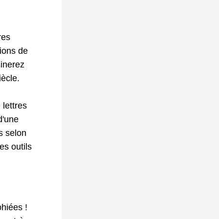
es 
ions de 
inerez 
ècle.
lettres 
d'une 
 selon 
s outils 
hiées !