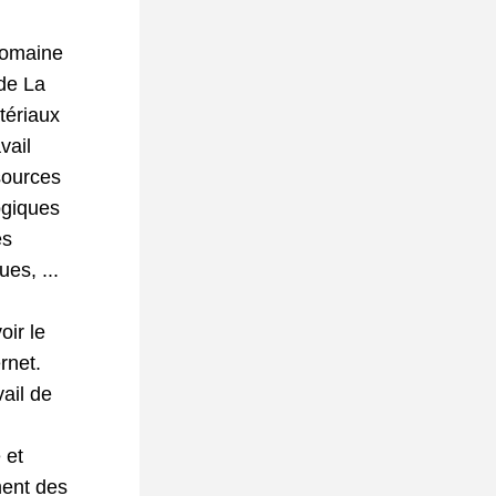
omaine 
de La 
tériaux 
ail 
ources 
giques 
s 
es, ...
ir le 
rnet.
ail de 
et 
ent des 