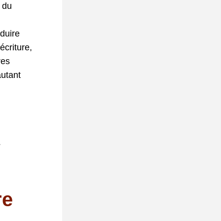
du 
uire 
criture, 
es 
utant 
E
e 