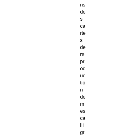
ns
de
s
ca
rte
s
de
re
pr
od
uc
tio
n
de
m
es
ca
lli
gr