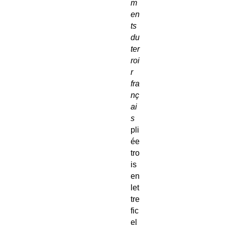
m
en
ts
du
ter
roi
r
fra
nç
ai
s
pli
ée
tro
is
en
let
tre
fic
el