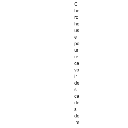
C
he
rc
he
us
e
po
ur
re
ce
vo
ir
de
s
ca
rte
s
de
re