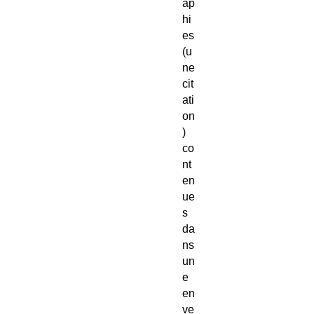
ap
hi
es
(u
ne
cit
ati
on
)
co
nt
en
ue
s
da
ns
un
e
en
ve