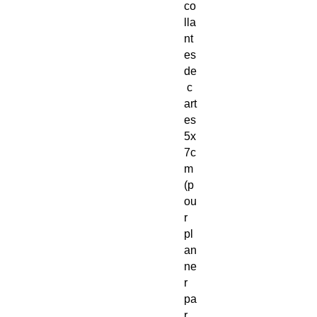
co
lla
nt
es
de
c
art
es
5x
7c
m
(p
ou
r
pl
an
ne
r
pa
r