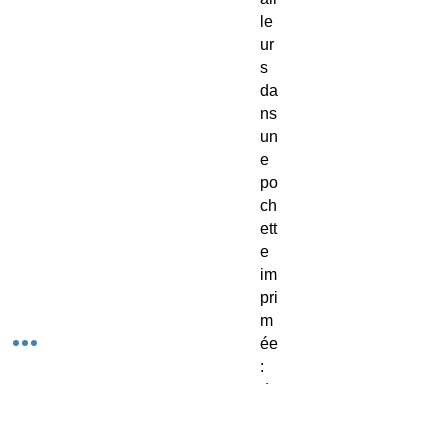
le
ur
s
da
ns
un
e
po
ch
ett
e
im
pri
m
ée
:
de
s
mi