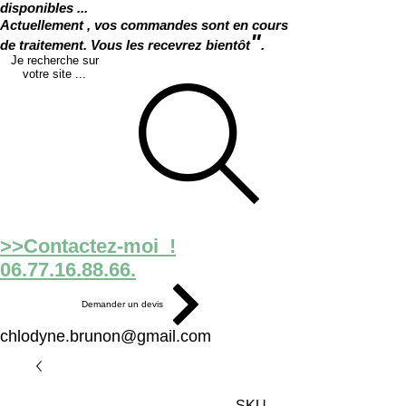
disponibles ...
Actuellement , vos commandes sont en cours
"
de traitement. Vous les recevrez bientôt
.
Je recherche sur
votre site ...
>>Contactez-moi !
06.77.16.88.66.
Demander un devis
chlodyne.brunon@gmail.com
SKU