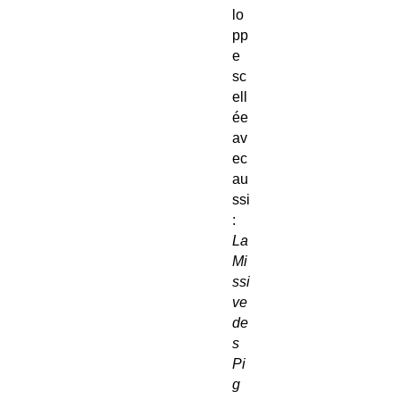
lo
pp
e
sc
ell
ée
av
ec
au
ssi
:
La
Mi
ssi
ve
de
s
Pi
g