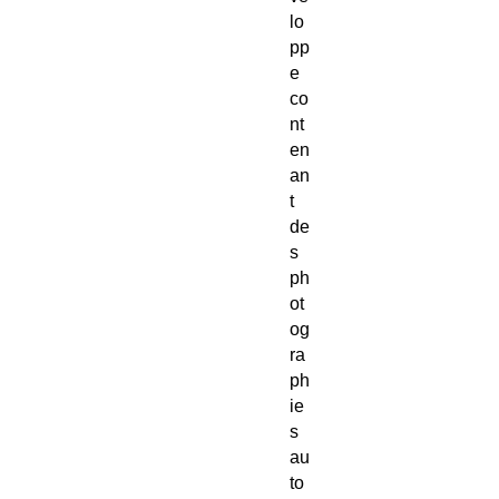
lo
pp
e
co
nt
en
an
t
de
s
ph
ot
og
ra
ph
ie
s
au
to