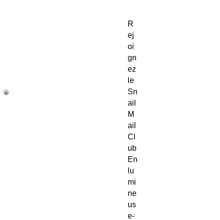
R
ej
oi
gn
ez
le
Sn
ail
M
ail
Cl
ub
En
lu
mi
ne
us
e-