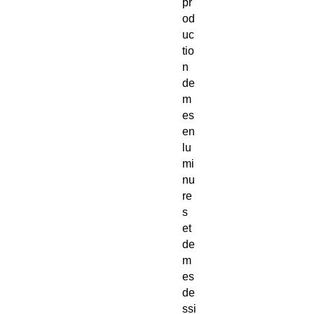
pr
od
uc
tio
n
de
m
es
en
lu
mi
nu
re
s
et
de
m
es
de
ssi