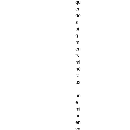
qu
er
de
s
pi
g
m
en
ts
mi
né
ra
ux
,
un
e
mi
ni-
en
ve