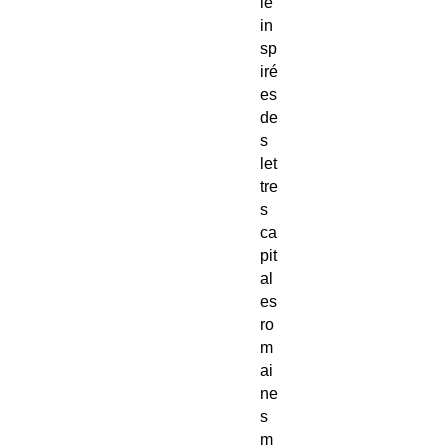
le
in
sp
iré
es
de
s
let
tre
s
ca
pit
al
es
ro
m
ai
ne
s
m