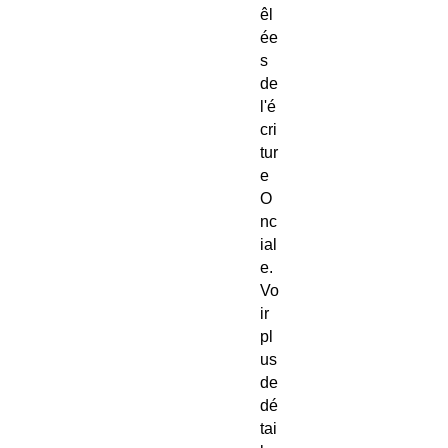
êl
ée
s
de
l'é
cri
tur
e
O
nc
ial
e.
Vo
ir
pl
us
de
dé
tai