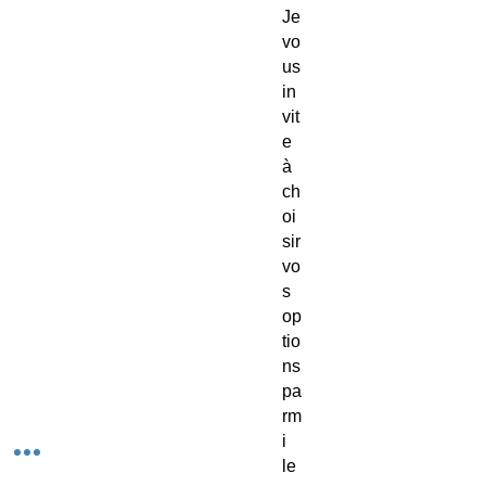
Je
vo
us
in
vit
e
à
ch
oi
sir
vo
s
op
tio
ns
pa
rm
i
le