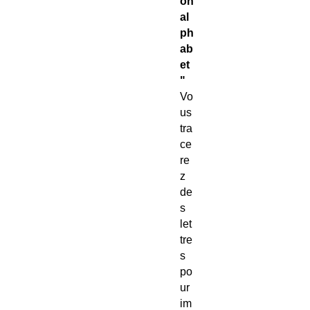
on
al
ph
ab
et
"
Vo
us
tra
ce
re
z
de
s
let
tre
s
po
ur
im