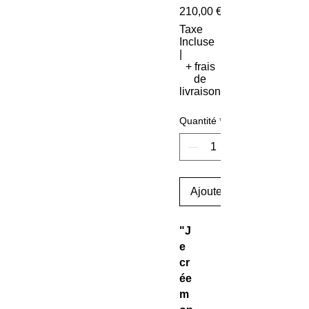
210,00 €
Taxe
Incluse
|
+ frais
de
livraison
Quantité
*
Ajouter au panier
"J
e
cr
ée
m