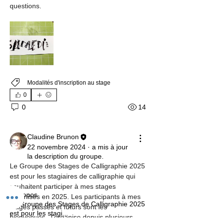
questions.
Modalités d'inscription au stage
0
14
0
Claudine Brunon
22 novembre 2024
·
a mis à jour
la description du groupe.
Le Groupe des Stages de Calligraphie 2025 
est pour les stagiaires de calligraphie qui 
souhaitent participer à mes stages 
À propos
organisés en 2025. Les participants à mes 
Le Groupe des Stages de Calligraphie 2025
stages passés et futurs sont les 
est pour les stagi
...
bienvenues. J'organise depuis plusieurs 