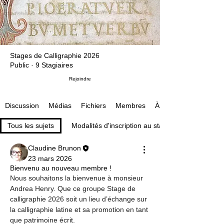
Stages de Calligraphie 2026
Public
·
9 Stagiaires
Rejoindre
Médias
Fichiers
Membres
À propos
Discussion
Tous les sujets
Modalités d'inscription au stage (1)
Claudine Brunon
23 mars 2026
Bienvenu au nouveau membre !
Nous souhaitons la bienvenue à monsieur 
Andrea Henry. Que ce groupe Stage de 
calligraphie 2026 soit un lieu d’échange sur 
la calligraphie latine et sa promotion en tant 
que patrimoine écrit.